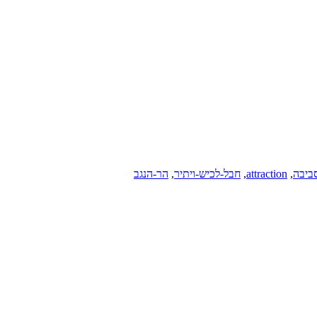
ביבה
,
attraction
,
חבל-לכיש-ויתיר
,
הר-הנגב