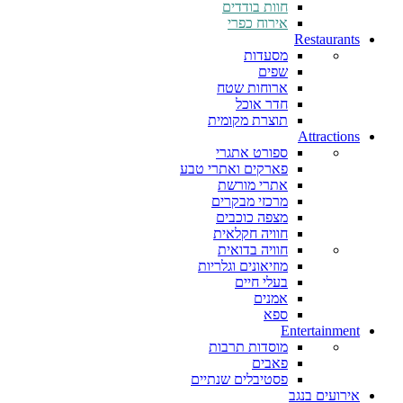
חוות בודדים
אירוח כפרי
Restaurants
מסעדות
שפים
ארוחות שטח
חדר אוכל
תוצרת מקומית
Attractions
ספורט אתגרי
פארקים ואתרי טבע
אתרי מורשת
מרכזי מבקרים
מצפה כוכבים
חוויה חקלאית
חוויה בדואית
מוזיאונים וגלריות
בעלי חיים
אמנים
ספא
Entertainment
מוסדות תרבות
פאבים
פסטיבלים שנתיים
אירועים בנגב