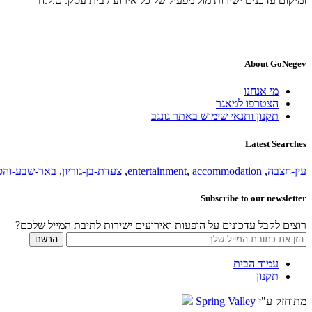
ומיקום עדכנים ישירות מול מפעיל של כל אירוע / בית עסק. ט.ל.ח
About GoNegev
מי אנחנו
הצטרפו למאגר
תקנון ותנאי שימוש באתר גונגב
Latest Searches
עין-חצבה
,
accommodation
,
entertainment
,
צעדת-בן-גוריון
,
באר-שבע-והס
Subscribe to our newsletter
רוצים לקבל עדכונים על הופעות ואירועים ישירות לתיבת המייל שלכם?
עמוד הבית
תקנון
מתוחזק ע"י
Spring Valley