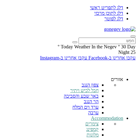
דלג לתפריט ראשי
דלג לתוכן מרכזי
דלג לפוטר
°
Today Weather In the Negev
°
30
Day
Night
25
עקבו אחרינו ב-Facebook
עקבו אחרינו ב-Instagram
אזורים
צפון הנגב
חבל לכיש ויתיר
באר שבע והסביבה
הר הנגב
ערד וים המלח
ערבה
Accommodation
צימרים
קמפינג
מלונות