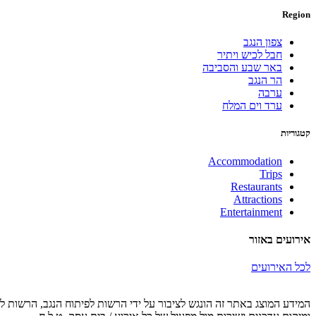
Region
צפון הנגב
חבל לכיש ויתיר
באר שבע והסביבה
הר הנגב
ערבה
ערד וים המלח
קטגוריות
Accommodation
Trips
Restaurants
Attractions
Entertainment
אירועים באזור
לכל האירועים
המידע המוצג באתר זה הונגש לציבור על ידי הרשות לפיתוח הנגב, הרשות לפ