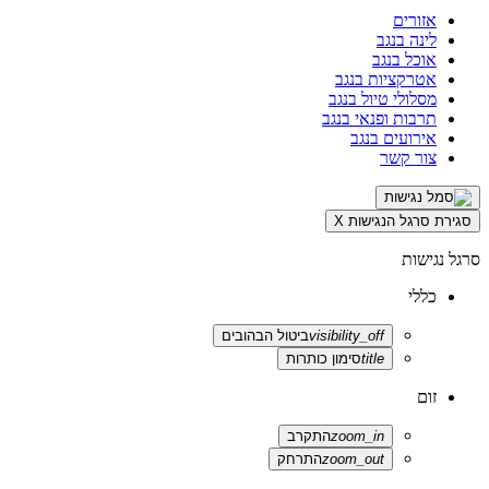
אזורים
לינה בנגב
אוכל בנגב
אטרקציות בנגב
מסלולי טיול בנגב
תרבות ופנאי בנגב
אירועים בנגב
צור קשר
סגירת סרגל הנגישות
X
סרגל נגישות
כללי
visibility_off
ביטול הבהובים
title
סימון כותרות
זום
zoom_in
התקרב
zoom_out
התרחק