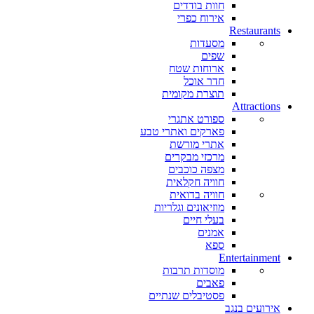
חוות בודדים
אירוח כפרי
Restaurants
מסעדות
שפים
ארוחות שטח
חדר אוכל
תוצרת מקומית
Attractions
ספורט אתגרי
פארקים ואתרי טבע
אתרי מורשת
מרכזי מבקרים
מצפה כוכבים
חוויה חקלאית
חוויה בדואית
מוזיאונים וגלריות
בעלי חיים
אמנים
ספא
Entertainment
מוסדות תרבות
פאבים
פסטיבלים שנתיים
אירועים בנגב