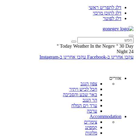
דלג לתפריט ראשי
דלג לתוכן מרכזי
דלג לפוטר
°
Today Weather In the Negev
°
30
Day
Night
24
עקבו אחרינו ב-Facebook
עקבו אחרינו ב-Instagram
אזורים
צפון הנגב
חבל לכיש ויתיר
באר שבע והסביבה
הר הנגב
ערד וים המלח
ערבה
Accommodation
צימרים
קמפינג
מלונות