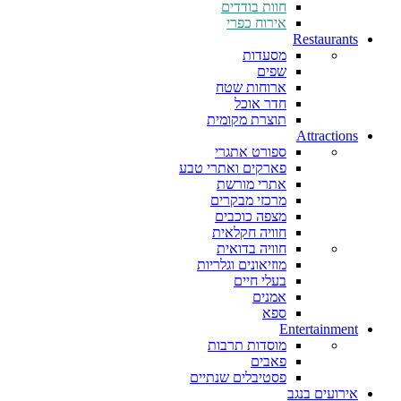
חוות בודדים
אירוח כפרי
Restaurants
מסעדות
שפים
ארוחות שטח
חדר אוכל
תוצרת מקומית
Attractions
ספורט אתגרי
פארקים ואתרי טבע
אתרי מורשת
מרכזי מבקרים
מצפה כוכבים
חוויה חקלאית
חוויה בדואית
מוזיאונים וגלריות
בעלי חיים
אמנים
ספא
Entertainment
מוסדות תרבות
פאבים
פסטיבלים שנתיים
אירועים בנגב