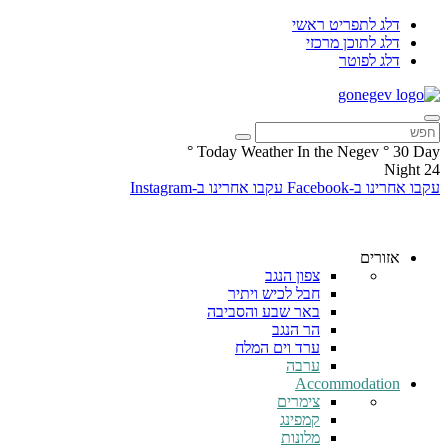
דלג לתפריט ראשי
דלג לתוכן מרכזי
דלג לפוטר
°
Today Weather In the Negev
°
30
Day
Night
24
עקבו אחרינו ב-Facebook
עקבו אחרינו ב-Instagram
אזורים
צפון הנגב
חבל לכיש ויתיר
באר שבע והסביבה
הר הנגב
ערד וים המלח
ערבה
Accommodation
צימרים
קמפינג
מלונות