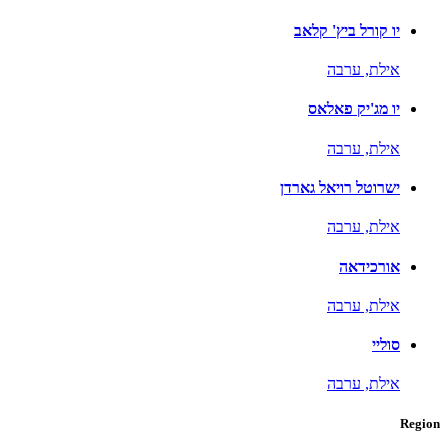
יו קורל ביץ' קלאב
אילת,
ערבה
יו מג'יק פאלאס
אילת,
ערבה
ישרוטל רויאל גארדן
אילת,
ערבה
אורכידאה
אילת,
ערבה
סוליי
אילת,
ערבה
Region