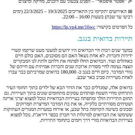
🎉 "אפטר איפטאר" – הפנינג צבעוני עם דוכנים, מוזיקה ומיצגים
📅 האירועים יתקיימו בין התאריכים 19/3/2025 – 22/3/2025 (ימים
רביעי עד שבת) בשעות 16:00 – 22:00.
כל הפרטים בקישור:
https://lp.vp4.me/16wc
תיירות בדואית בנגב.
במשך שנים רבות חיי הבדואים היו ידועים למעטי מעט שרקמו קשרי
ידידות וחברות. לא אחת נשאל האם הם מסוכנים, האם כולם חיים
באוהלים ועוד. הבדואים החלו לפתוח את דלתם ולתת לנו המבקרים
הצצה נעימה לחיי מסורת ארוכת שנים והכרות אמיתית עם חייהם של
נוודי המדבר. כיום חיים בנגב כ- 180,000 בדואים שמרביתם כבר עברו
לאחת מעיירות סביב באר שבע.
בדואים אלה, שמגדלים כבר את הדור הבא של ילדים בתוך תחומי העיר
התרחקו מחיי השטח ופותחים עסקים מתחומים שונים בתוך העיירות. גם
תחום התיירות הולך ומתפתח בעיירות הבדואיות ונוכל למצוא יצרני אריגה
ושטיחים מסורתיים בלקייה, או את בת המדבר המייצרת תמרוקים
וסבונים בשיטה הקדומה בתל שבע, או אירוח במערות המגורים העתיקות
ששימשו את הבדואים למרגלות הר חברון בכפר דיראג'ת. נוכל למצוא
בעיירות הבדואיות מורי דרך ויזמים בתחומי התיירות.