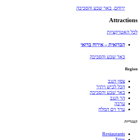
ירוחם,
באר שבע והסביבה
Attractions
לכל האטרקציות
הבדואית – אירוח בדואי
באר שבע והסביבה
Region
צפון הנגב
חבל לכיש ויתיר
באר שבע והסביבה
הר הנגב
ערבה
ערד וים המלח
קטגוריות
Restaurants
Trips