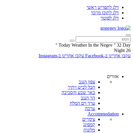
דלג לתפריט ראשי
דלג לתוכן מרכזי
דלג לפוטר
°
Today Weather In the Negev
°
32
Day
Night
26
עקבו אחרינו ב-Facebook
עקבו אחרינו ב-Instagram
אזורים
צפון הנגב
חבל לכיש ויתיר
באר שבע והסביבה
הר הנגב
ערד וים המלח
ערבה
Accommodation
צימרים
קמפינג
מלונות