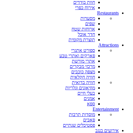
חוות בודדים
אירוח כפרי
Restaurants
מסעדות
שפים
ארוחות שטח
חדר אוכל
תוצרת מקומית
Attractions
ספורט אתגרי
פארקים ואתרי טבע
אתרי מורשת
מרכזי מבקרים
מצפה כוכבים
חוויה חקלאית
חוויה בדואית
מוזיאונים וגלריות
בעלי חיים
אמנים
ספא
Entertainment
מוסדות תרבות
פאבים
פסטיבלים שנתיים
אירועים בנגב