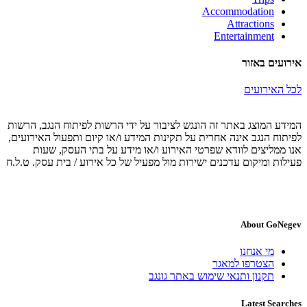
Accommodation
Attractions
Entertainment
אירועים באזור
לכל האירועים
המידע המוצג באתר זה הונגש לציבור על ידי הרשות לפיתוח הנגב, הרשות
לפיתוח הנגב אינה אחרית על תקינות המידע ו/או קיום ותפעול האירועים,
אנו ממליצים לוודא שפרטי האירוע ו/או מידע על בתי העסק, שעות
פעילות ומיקום עדכנים ישירות מול מפעיל של כל אירוע / בית עסק. ט.ל.ח
About GoNegev
מי אנחנו
הצטרפו למאגר
תקנון ותנאי שימוש באתר גונגב
Latest Searches