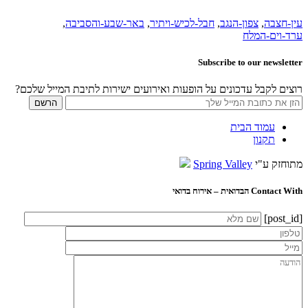
עין-חצבה
,
צפון-הנגב
,
חבל-לכיש-ויתיר
,
באר-שבע-והסביבה
,
ערד-וים-המלח
Subscribe to our newsletter
רוצים לקבל עדכונים על הופעות ואירועים ישירות לתיבת המייל שלכם?
עמוד הבית
תקנון
מתוחזק ע"י
Spring Valley
Contact With הבדואית – אירוח בדואי
[post_id]