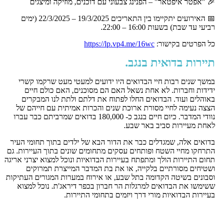
🎉 "אפטר איפטאר" – הפנינג צבעוני עם דוכנים, מוזיקה ומיצגים
📅 האירועים יתקיימו בין התאריכים 19/3/2025 – 22/3/2025 (ימים
רביעי עד שבת) בשעות 16:00 – 22:00.
כל הפרטים בקישור:
https://lp.vp4.me/16wc
תיירות בדואית בנגב.
במשך שנים רבות חיי הבדואים היו ידועים למעטי מעט שרקמו קשרי
ידידות וחברות. לא אחת נשאל האם הם מסוכנים, האם כולם חיים
באוהלים ועוד. הבדואים החלו לפתוח את דלתם ולתת לנו המבקרים
הצצה נעימה לחיי מסורת ארוכת שנים והכרות אמיתית עם חייהם של
נוודי המדבר. כיום חיים בנגב כ- 180,000 בדואים שמרביתם כבר עברו
לאחת מעיירות סביב באר שבע.
בדואים אלה, שמגדלים כבר את הדור הבא של ילדים בתוך תחומי העיר
התרחקו מחיי השטח ופותחים עסקים מתחומים שונים בתוך העיירות. גם
תחום התיירות הולך ומתפתח בעיירות הבדואיות ונוכל למצוא יצרני אריגה
ושטיחים מסורתיים בלקייה, או את בת המדבר המייצרת תמרוקים
וסבונים בשיטה הקדומה בתל שבע, או אירוח במערות המגורים העתיקות
ששימשו את הבדואים למרגלות הר חברון בכפר דיראג'ת. נוכל למצוא
בעיירות הבדואיות מורי דרך ויזמים בתחומי התיירות.