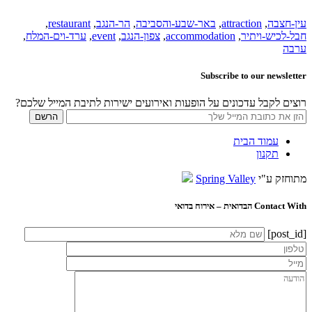
עין-חצבה
,
attraction
,
באר-שבע-והסביבה
,
הר-הנגב
,
restaurant
,
חבל-לכיש-ויתיר
,
accommodation
,
צפון-הנגב
,
event
,
ערד-וים-המלח
,
ערבה
Subscribe to our newsletter
רוצים לקבל עדכונים על הופעות ואירועים ישירות לתיבת המייל שלכם?
עמוד הבית
תקנון
מתוחזק ע"י
Spring Valley
Contact With הבדואית – אירוח בדואי
[post_id]