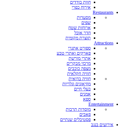
חוות בודדים
אירוח כפרי
Restaurants
מסעדות
שפים
ארוחות שטח
חדר אוכל
תוצרת מקומית
Attractions
ספורט אתגרי
פארקים ואתרי טבע
אתרי מורשת
מרכזי מבקרים
מצפה כוכבים
חוויה חקלאית
חוויה בדואית
מוזיאונים וגלריות
בעלי חיים
אמנים
ספא
Entertainment
מוסדות תרבות
פאבים
פסטיבלים שנתיים
אירועים בנגב