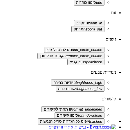
title
סימון כותרות
זום
zoom_in
התקרב
zoom_out
התרחק
גופנים
add_circle_outline
הגדלת גודל גופן
remove_circle_outline
הקטנת גודל גופן
spellcheck
גופן קריא
ניגודיות צבעים
brightness_high
ניגודיות בהירה
brightness_low
ניגודיות כהה
קישורים
format_underlined
קו תחתי לקישורים
font_download
סימון קישורים
cached
איפוס כל הגדרות סרגל הנגישות