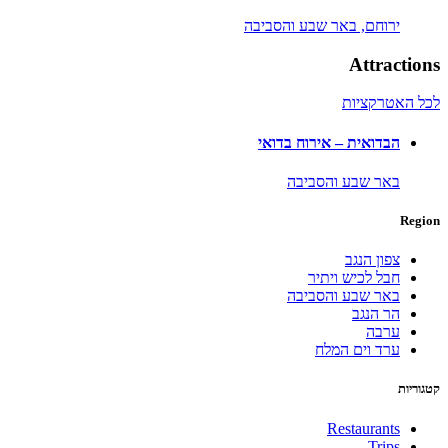
ירוחם,
באר שבע והסביבה
Attractions
לכל האטרקציות
הבדואית – אירוח בדואי
באר שבע והסביבה
Region
צפון הנגב
חבל לכיש ויתיר
באר שבע והסביבה
הר הנגב
ערבה
ערד וים המלח
קטגוריות
Restaurants
Trips