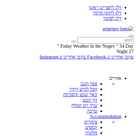
דלג לתפריט ראשי
דלג לתוכן מרכזי
דלג לפוטר
°
Today Weather In the Negev
°
34
Day
Night
27
עקבו אחרינו ב-Facebook
עקבו אחרינו ב-Instagram
אזורים
צפון הנגב
חבל לכיש ויתיר
באר שבע והסביבה
הר הנגב
ערד וים המלח
ערבה
Accommodation
צימרים
קמפינג
מלונות