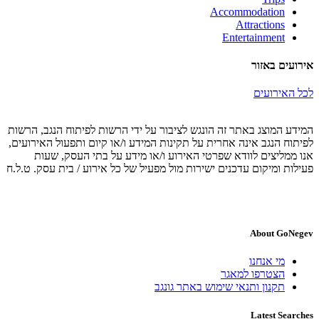
Accommodation
Attractions
Entertainment
אירועים באזור
לכל האירועים
המידע המוצג באתר זה הונגש לציבור על ידי הרשות לפיתוח הנגב, הרשות
לפיתוח הנגב אינה אחרית על תקינות המידע ו/או קיום ותפעול האירועים,
אנו ממליצים לוודא שפרטי האירוע ו/או מידע על בתי העסק, שעות
פעילות ומיקום עדכנים ישירות מול מפעיל של כל אירוע / בית עסק. ט.ל.ח
About GoNegev
מי אנחנו
הצטרפו למאגר
תקנון ותנאי שימוש באתר גונגב
Latest Searches