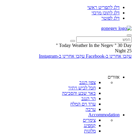
דלג לתפריט ראשי
דלג לתוכן מרכזי
דלג לפוטר
°
Today Weather In the Negev
°
30
Day
Night
25
עקבו אחרינו ב-Facebook
עקבו אחרינו ב-Instagram
אזורים
צפון הנגב
חבל לכיש ויתיר
באר שבע והסביבה
הר הנגב
ערד וים המלח
ערבה
Accommodation
צימרים
קמפינג
מלונות