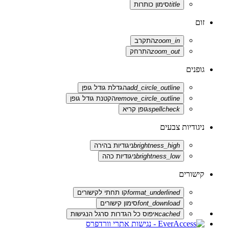
title
סימון כותרות
זום
zoom_in
התקרב
zoom_out
התרחק
גופנים
add_circle_outline
הגדלת גודל גופן
remove_circle_outline
הקטנת גודל גופן
spellcheck
גופן קריא
ניגודיות צבעים
brightness_high
ניגודיות בהירה
brightness_low
ניגודיות כהה
קישורים
format_underlined
קו תחתי לקישורים
font_download
סימון קישורים
cached
איפוס כל הגדרות סרגל הנגישות