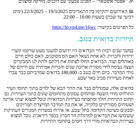
🎉 "אפטר איפטאר" – הפנינג צבעוני עם דוכנים, מוזיקה ומיצגים
📅 האירועים יתקיימו בין התאריכים 19/3/2025 – 22/3/2025 (ימים
רביעי עד שבת) בשעות 16:00 – 22:00.
כל הפרטים בקישור:
https://lp.vp4.me/16wc
תיירות בדואית בנגב.
במשך שנים רבות חיי הבדואים היו ידועים למעטי מעט שרקמו קשרי
ידידות וחברות. לא אחת נשאל האם הם מסוכנים, האם כולם חיים
באוהלים ועוד. הבדואים החלו לפתוח את דלתם ולתת לנו המבקרים
הצצה נעימה לחיי מסורת ארוכת שנים והכרות אמיתית עם חייהם של
נוודי המדבר. כיום חיים בנגב כ- 180,000 בדואים שמרביתם כבר עברו
לאחת מעיירות סביב באר שבע.
בדואים אלה, שמגדלים כבר את הדור הבא של ילדים בתוך תחומי העיר
התרחקו מחיי השטח ופותחים עסקים מתחומים שונים בתוך העיירות. גם
תחום התיירות הולך ומתפתח בעיירות הבדואיות ונוכל למצוא יצרני אריגה
ושטיחים מסורתיים בלקייה, או את בת המדבר המייצרת תמרוקים
וסבונים בשיטה הקדומה בתל שבע, או אירוח במערות המגורים העתיקות
ששימשו את הבדואים למרגלות הר חברון בכפר דיראג'ת. נוכל למצוא
בעיירות הבדואיות מורי דרך ויזמים בתחומי התיירות.