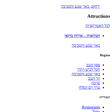
ירוחם,
באר שבע והסביבה
Attractions
לכל האטרקציות
הבדואית – אירוח בדואי
באר שבע והסביבה
Region
צפון הנגב
חבל לכיש ויתיר
באר שבע והסביבה
הר הנגב
ערבה
ערד וים המלח
קטגוריות
Restaurants
Trips