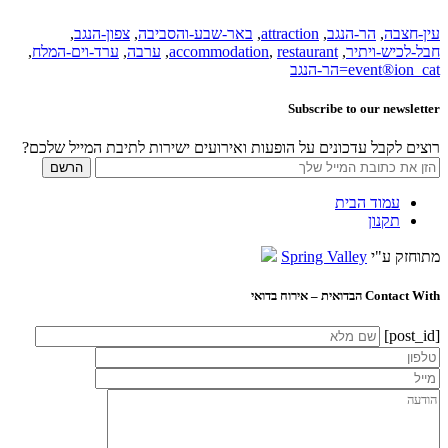
עין-חצבה
,
הר-הנגב
,
attraction
,
באר-שבע-והסביבה
,
צפון-הנגב
,
חבל-לכיש-ויתיר
,
restaurant
,
accommodation
,
ערבה
,
ערד-וים-המלח
,
event®ion_cat=הר-הנגב
Subscribe to our newsletter
רוצים לקבל עדכונים על הופעות ואירועים ישירות לתיבת המייל שלכם?
עמוד הבית
תקנון
מתוחזק ע"י
Spring Valley
Contact With הבדואית – אירוח בדואי
[post_id]