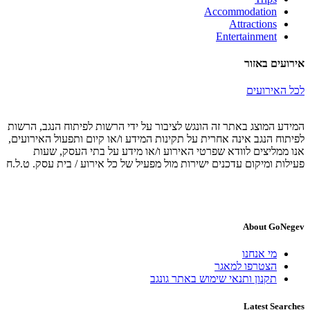
Accommodation
Attractions
Entertainment
אירועים באזור
לכל האירועים
המידע המוצג באתר זה הונגש לציבור על ידי הרשות לפיתוח הנגב, הרשות
לפיתוח הנגב אינה אחרית על תקינות המידע ו/או קיום ותפעול האירועים,
אנו ממליצים לוודא שפרטי האירוע ו/או מידע על בתי העסק, שעות
פעילות ומיקום עדכנים ישירות מול מפעיל של כל אירוע / בית עסק. ט.ל.ח
About GoNegev
מי אנחנו
הצטרפו למאגר
תקנון ותנאי שימוש באתר גונגב
Latest Searches