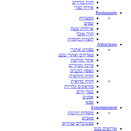
חוות בודדים
אירוח כפרי
Restaurants
מסעדות
שפים
ארוחות שטח
חדר אוכל
תוצרת מקומית
Attractions
ספורט אתגרי
פארקים ואתרי טבע
אתרי מורשת
מרכזי מבקרים
מצפה כוכבים
חוויה חקלאית
חוויה בדואית
מוזיאונים וגלריות
בעלי חיים
אמנים
ספא
Entertainment
מוסדות תרבות
פאבים
פסטיבלים שנתיים
אירועים בנגב