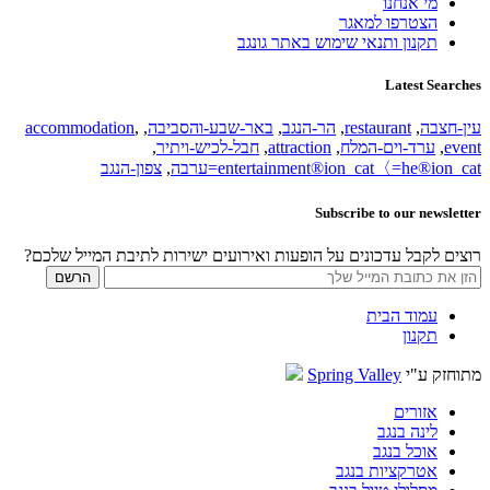
מי אנחנו
הצטרפו למאגר
תקנון ותנאי שימוש באתר גונגב
Latest Searches
עין-חצבה
,
restaurant
,
הר-הנגב
,
באר-שבע-והסביבה
,
,
accommodation
event
,
ערד-וים-המלח
,
attraction
,
חבל-לכיש-ויתיר
,
entertainment®ion_cat〈=he®ion_cat=ערבה
,
צפון-הנגב
Subscribe to our newsletter
רוצים לקבל עדכונים על הופעות ואירועים ישירות לתיבת המייל שלכם?
עמוד הבית
תקנון
מתוחזק ע"י
Spring Valley
אזורים
לינה בנגב
אוכל בנגב
אטרקציות בנגב