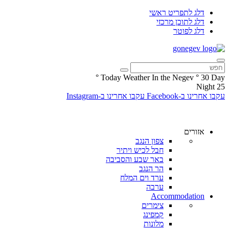
דלג לתפריט ראשי
דלג לתוכן מרכזי
דלג לפוטר
°
Today Weather In the Negev
°
30
Day
Night
25
עקבו אחרינו ב-Facebook
עקבו אחרינו ב-Instagram
אזורים
צפון הנגב
חבל לכיש ויתיר
באר שבע והסביבה
הר הנגב
ערד וים המלח
ערבה
Accommodation
צימרים
קמפינג
מלונות