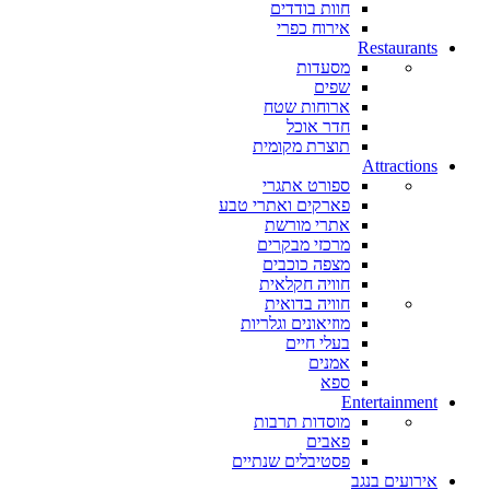
חוות בודדים
אירוח כפרי
Restaurants
מסעדות
שפים
ארוחות שטח
חדר אוכל
תוצרת מקומית
Attractions
ספורט אתגרי
פארקים ואתרי טבע
אתרי מורשת
מרכזי מבקרים
מצפה כוכבים
חוויה חקלאית
חוויה בדואית
מוזיאונים וגלריות
בעלי חיים
אמנים
ספא
Entertainment
מוסדות תרבות
פאבים
פסטיבלים שנתיים
אירועים בנגב