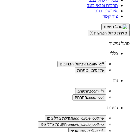
מסלולי טיול בנגב
תרבות ופנאי בנגב
אירועים בנגב
צור קשר
סגירת סרגל הנגישות
X
סרגל נגישות
כללי
visibility_off
ביטול הבהובים
title
סימון כותרות
זום
zoom_in
התקרב
zoom_out
התרחק
גופנים
add_circle_outline
הגדלת גודל גופן
remove_circle_outline
הקטנת גודל גופן
spellcheck
גופן קריא