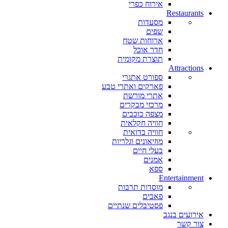
אירוח כפרי
Restaurants
מסעדות
שפים
ארוחות שטח
חדר אוכל
תוצרת מקומית
Attractions
ספורט אתגרי
פארקים ואתרי טבע
אתרי מורשת
מרכזי מבקרים
מצפה כוכבים
חוויה חקלאית
חוויה בדואית
מוזיאונים וגלריות
בעלי חיים
אמנים
ספא
Entertainment
מוסדות תרבות
פאבים
פסטיבלים שנתיים
אירועים בנגב
צור קשר