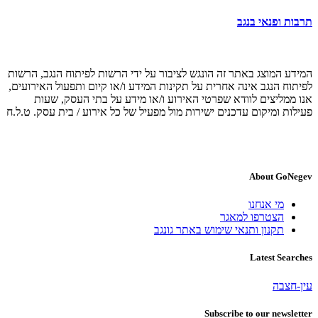
תרבות ופנאי בנגב
המידע המוצג באתר זה הונגש לציבור על ידי הרשות לפיתוח הנגב, הרשות
לפיתוח הנגב אינה אחרית על תקינות המידע ו/או קיום ותפעול האירועים,
אנו ממליצים לוודא שפרטי האירוע ו/או מידע על בתי העסק, שעות
פעילות ומיקום עדכנים ישירות מול מפעיל של כל אירוע / בית עסק. ט.ל.ח
About GoNegev
מי אנחנו
הצטרפו למאגר
תקנון ותנאי שימוש באתר גונגב
Latest Searches
עין-חצבה
Subscribe to our newsletter