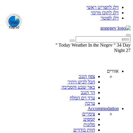
דלג לתפריט ראשי
דלג לתוכן מרכזי
דלג לפוטר
°
Today Weather In the Negev
°
34
Day
Night
27
עקבו
עקבו
אחרינו
אחרינו
ב-
ב-
אזורים
Facebook
Instagram
צפון הנגב
חבל לכיש ויתיר
באר שבע והסביבה
הר הנגב
ערד וים המלח
ערבה
Accommodation
צימרים
קמפינג
מלונות
חוות בודדים