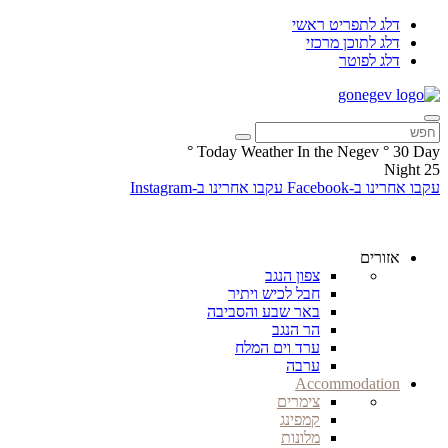
דלג לתפריט ראשי
דלג לתוכן מרכזי
דלג לפוטר
°
Today Weather In the Negev
°
30
Day
Night
25
עקבו אחרינו ב-Facebook
עקבו אחרינו ב-Instagram
אזורים
צפון הנגב
חבל לכיש ויתיר
באר שבע והסביבה
הר הנגב
ערד וים המלח
ערבה
Accommodation
צימרים
קמפינג
מלונות