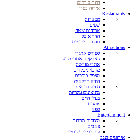
חוות בודדים
אירוח כפרי
Restaurants
מסעדות
שפים
ארוחות שטח
חדר אוכל
תוצרת מקומית
Attractions
ספורט אתגרי
פארקים ואתרי טבע
אתרי מורשת
מרכזי מבקרים
מצפה כוכבים
חוויה חקלאית
חוויה בדואית
מוזיאונים וגלריות
בעלי חיים
אמנים
ספא
Entertainment
מוסדות תרבות
פאבים
פסטיבלים שנתיים
אירועים בנגב