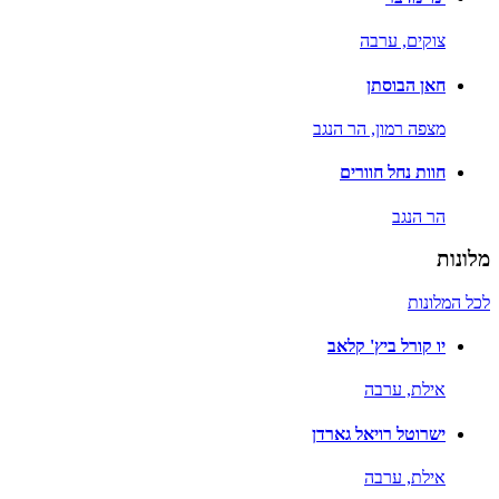
צוקים,
ערבה
חאן הבוסתן
מצפה רמון,
הר הנגב
חוות נחל חוורים
הר הנגב
מלונות
לכל המלונות
יו קורל ביץ' קלאב
אילת,
ערבה
ישרוטל רויאל גארדן
אילת,
ערבה