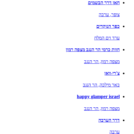
חאן דרך הבשמים
צופר,
ערבה
כפר הנוקדים
ערד וים המלח
חוות כרמי הר הנגב מצפה רמון
מצפה רמון,
הר הנגב
צ'רי-וואן
באר מילכה,
הר הנגב
happy glamper israel
מצפה רמון,
הר הנגב
דרך הערבה
ערבה