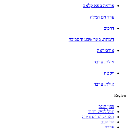
פרימה ספא קלאב
ערד וים המלח
דרכים
דימונה,
באר שבע והסביבה
אורכידאה
אילת,
ערבה
ויסטה
אילת,
ערבה
Region
צפון הנגב
חבל לכיש ויתיר
באר שבע והסביבה
הר הנגב
ערבה