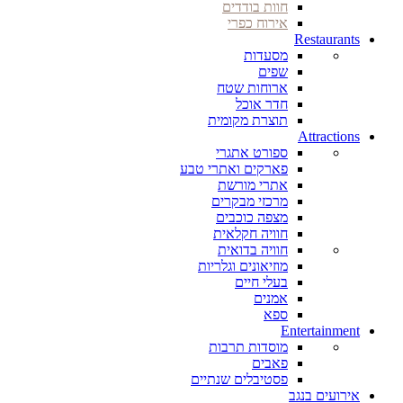
חוות בודדים
אירוח כפרי
Restaurants
מסעדות
שפים
ארוחות שטח
חדר אוכל
תוצרת מקומית
Attractions
ספורט אתגרי
פארקים ואתרי טבע
אתרי מורשת
מרכזי מבקרים
מצפה כוכבים
חוויה חקלאית
חוויה בדואית
מוזיאונים וגלריות
בעלי חיים
אמנים
ספא
Entertainment
מוסדות תרבות
פאבים
פסטיבלים שנתיים
אירועים בנגב