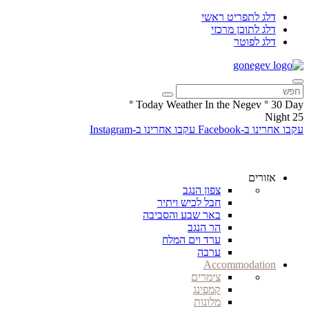
דלג לתפריט ראשי
דלג לתוכן מרכזי
דלג לפוטר
°
Today Weather In the Negev
°
30
Day
Night
25
עקבו אחרינו ב-Facebook
עקבו אחרינו ב-Instagram
אזורים
צפון הנגב
חבל לכיש ויתיר
באר שבע והסביבה
הר הנגב
ערד וים המלח
ערבה
Accommodation
צימרים
קמפינג
מלונות