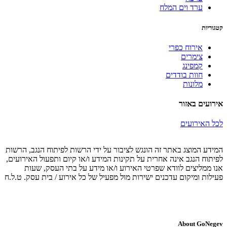
ערד וים המלח
קטגוריות
אירוח כפרי
צימרים
קמפינג
חוות בודדים
מלונות
אירועים באזור
לכל האירועים
המידע המוצג באתר זה הונגש לציבור על ידי הרשות לפיתוח הנגב, הרשות
לפיתוח הנגב אינה אחרית על תקינות המידע ו/או קיום ותפעול האירועים,
אנו ממליצים לוודא שפרטי האירוע ו/או מידע על בתי העסק, שעות
פעילות ומיקום עדכנים ישירות מול מפעיל של כל אירוע / בית עסק. ט.ל.ח
About GoNegev