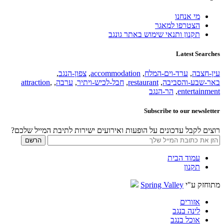
מי אנחנו
הצטרפו למאגר
תקנון ותנאי שימוש באתר גונגב
Latest Searches
עין-חצבה
,
ערד-וים-המלח
,
accommodation
,
צפון-הנגב
,
באר-שבע-והסביבה
,
restaurant
,
חבל-לכיש-ויתיר
,
ערבה
,
,
attraction
entertainment
,
הר-הנגב
Subscribe to our newsletter
רוצים לקבל עדכונים על הופעות ואירועים ישירות לתיבת המייל שלכם?
עמוד הבית
תקנון
מתוחזק ע"י
Spring Valley
אזורים
לינה בנגב
אוכל בנגב