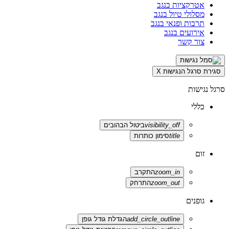
אטרקציות בנגב
מסלולי טיול בנגב
תרבות ופנאי בנגב
אירועים בנגב
צור קשר
סגירת סרגל הנגישות
X
סרגל נגישות
כללי
visibility_off
ביטול הבהובים
title
סימון כותרות
זום
zoom_in
התקרב
zoom_out
התרחק
גופנים
add_circle_outline
הגדלת גודל גופן