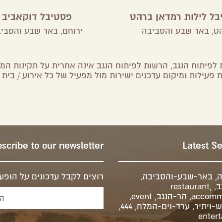
בל לילות רמדאן ברהט
פסטיבל דוקאביב
ט,
באר שבע והסביבה
ירוחם,
באר שבע והסבי
לפיתוח הנגב, הרשות לפיתוח הנגב אינה אחרית על תקינות המיד
 פעילות ומיקום עדכנים ישירות מול מפעיל של כל אירוע / בית 
scribe to our newsletter
Latest S
ה
,
באר-שבע-והסביבה
,
רוצים לקבל עדכונים על הופעו
ב
,
,
restaurant
accomm
,
הר-הנגב
,
event
,
-ויתיר
,
ערד-וים-המלח
,
444
,
enter