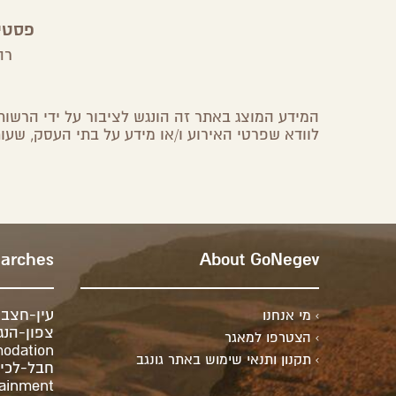
תיר
אלעד – תיאטרון אילת והערבה
פסטי
אילת,
ערבה
רה
המידע המוצג באתר זה הונגש לציבור על ידי הרשות 
לוודא שפרטי האירוע ו/או מידע על בתי העסק, שעות
earches
About GoNegev
עין-חצב
מי אנחנו
צפון-הנג
הצטרפו למאגר
odation
תקנון ותנאי שימוש באתר גונגב
חבל-לכיש
tainment