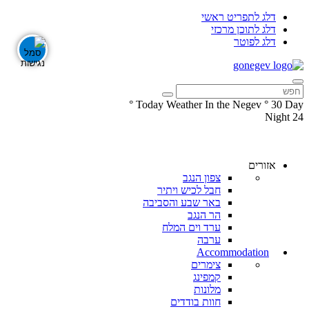
דלג לתפריט ראשי
דלג לתוכן מרכזי
דלג לפוטר
°
Today Weather In the Negev
°
30
Day
Night
24
עקבו
עקבו
אחרינו
אחרינו
ב-
ב-
אזורים
Facebook
Instagram
צפון הנגב
חבל לכיש ויתיר
באר שבע והסביבה
הר הנגב
ערד וים המלח
ערבה
Accommodation
צימרים
קמפינג
מלונות
חוות בודדים