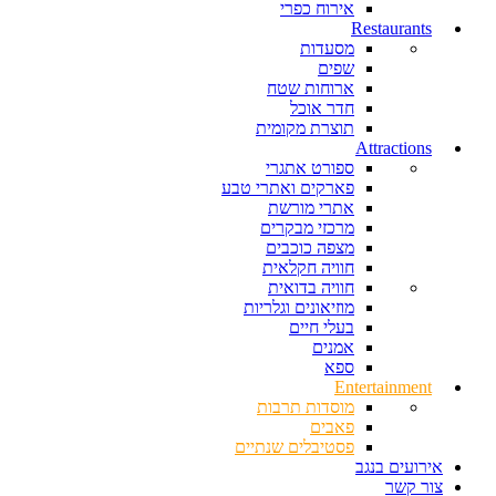
אירוח כפרי
Restaurants
מסעדות
שפים
ארוחות שטח
חדר אוכל
תוצרת מקומית
Attractions
ספורט אתגרי
פארקים ואתרי טבע
אתרי מורשת
מרכזי מבקרים
מצפה כוכבים
חוויה חקלאית
חוויה בדואית
מוזיאונים וגלריות
בעלי חיים
אמנים
ספא
Entertainment
מוסדות תרבות
פאבים
פסטיבלים שנתיים
אירועים בנגב
צור קשר