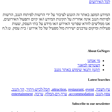
לכל האירועים
המידע המוצג באתר זה הונגש לציבור על ידי הרשות לפיתוח הנגב, הרשות
לפיתוח הנגב אינה אחרית על תקינות המידע ו/או קיום ותפעול האירועים,
אנו ממליצים לוודא שפרטי האירוע ו/או מידע על בתי העסק, שעות
פעילות ומיקום עדכנים ישירות מול מפעיל של כל אירוע / בית עסק. ט.ל.ח
About GoNegev
מי אנחנו
הצטרפו למאגר
תקנון ותנאי שימוש באתר גונגב
Latest Searches
עין-חצבה
,
event
,
restaurant
,
attraction
,
חבל-לכיש-ויתיר
,
הר-הנגב
,
צפון-הנגב
,
accommodation
,
ערד-וים-המלח
,
ערבה
,
entertainment
Subscribe to our newsletter