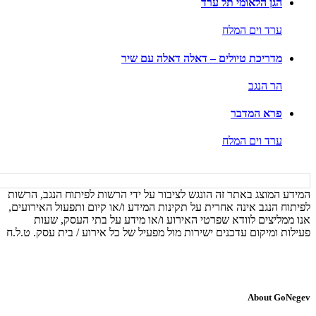
הגן הלאומי תל ערד
ערד וים המלח
מדריכת טיולים – דאלה דאלה עם שיר
הר הנגב
פרא המדבר
ערד וים המלח
המידע המוצג באתר זה הונגש לציבור על ידי הרשות לפיתוח הנגב, הרשות
לפיתוח הנגב אינה אחרית על תקינות המידע ו/או קיום ותפעול האירועים,
אנו ממליצים לוודא שפרטי האירוע ו/או מידע על בתי העסק, שעות
פעילות ומיקום עדכנים ישירות מול מפעיל של כל אירוע / בית עסק. ט.ל.ח
About GoNegev