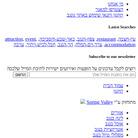
מי אנחנו
הצטרפו למאגר
תקנון ותנאי שימוש באתר גונגב
Latest Searches
עין-חצבה
,
restaurant
,
צפון-הנגב
,
באר-שבע-והסביבה
,
,
event
,
attraction
accommodation
,
ערד-וים-המלח
,
הר-הנגב
,
חבל-לכיש-ויתיר
,
ערבה
Subscribe to our newsletter
רוצים לקבל עדכונים על הופעות ואירועים ישירות לתיבת המייל שלכם?
עמוד הבית
תקנון
מתוחזק ע"י
Spring Valley
אזורים
לינה בנגב
אוכל בנגב
אטרקציות בנגב
מסלולי טיול בנגב