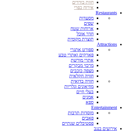
חוות בודדים
אירוח כפרי
Restaurants
מסעדות
שפים
ארוחות שטח
חדר אוכל
תוצרת מקומית
Attractions
ספורט אתגרי
פארקים ואתרי טבע
אתרי מורשת
מרכזי מבקרים
מצפה כוכבים
חוויה חקלאית
חוויה בדואית
מוזיאונים וגלריות
בעלי חיים
אמנים
ספא
Entertainment
מוסדות תרבות
פאבים
פסטיבלים שנתיים
אירועים בנגב