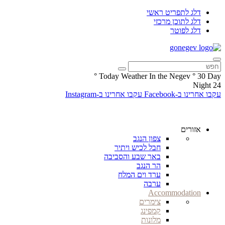
דלג לתפריט ראשי
דלג לתוכן מרכזי
דלג לפוטר
°
Today Weather In the Negev
°
30
Day
Night
24
עקבו אחרינו ב-Facebook
עקבו אחרינו ב-Instagram
אזורים
צפון הנגב
חבל לכיש ויתיר
באר שבע והסביבה
הר הנגב
ערד וים המלח
ערבה
Accommodation
צימרים
קמפינג
מלונות