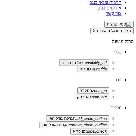
תרבות ופנאי בנגב
אירועים בנגב
צור קשר
סגירת סרגל הנגישות
X
סרגל נגישות
כללי
visibility_off
ביטול הבהובים
title
סימון כותרות
זום
zoom_in
התקרב
zoom_out
התרחק
גופנים
add_circle_outline
הגדלת גודל גופן
remove_circle_outline
הקטנת גודל גופן
spellcheck
גופן קריא