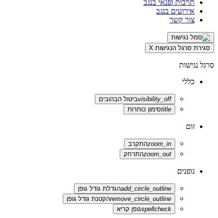
תרבות ופנאי בנגב
אירועים בנגב
צור קשר
סגירת סרגל הנגישות
X
סרגל נגישות
כללי
visibility_off
ביטול הבהובים
title
סימון כותרות
זום
zoom_in
התקרב
zoom_out
התרחק
גופנים
add_circle_outline
הגדלת גודל גופן
remove_circle_outline
הקטנת גודל גופן
spellcheck
גופן קריא