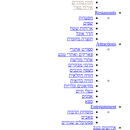
חוות בודדים
אירוח כפרי
Restaurants
מסעדות
שפים
ארוחות שטח
חדר אוכל
תוצרת מקומית
Attractions
ספורט אתגרי
פארקים ואתרי טבע
אתרי מורשת
מרכזי מבקרים
מצפה כוכבים
חוויה חקלאית
חוויה בדואית
מוזיאונים וגלריות
בעלי חיים
אמנים
ספא
Entertainment
מוסדות תרבות
פאבים
פסטיבלים שנתיים
אירועים בנגב