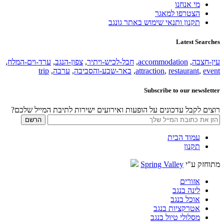
מי אנחנו
הצטרפו למאגר
תקנון ותנאי שימוש באתר גונגב
Latest Searches
עין-חצבה
,
accommodation
,
חבל-לכיש-ויתיר
,
צפון-הנגב
,
ערד-וים-המלח
,
event
,
restaurant
,
attraction
,
באר-שבע-והסביבה
,
ערבה
,
trip
Subscribe to our newsletter
רוצים לקבל עדכונים על הופעות ואירועים ישירות לתיבת המייל שלכם?
עמוד הבית
תקנון
מתוחזק ע"י
Spring Valley
אזורים
לינה בנגב
אוכל בנגב
אטרקציות בנגב
מסלולי טיול בנגב