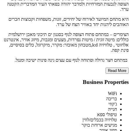
הצופה לגבעות המזרחיות ולמדבר יהודה בפאתי העיר המדברית הקטנה
ערד.
היא מתחם המיועד לאירוח של יחידים, זוגות, משפחות וקבוצות חברים
האוהבים ליהנות יחד באוויר הצח של ערד
.
הצימרים – במתחם פתוח הצופה לנוף בסגנון ים תיכוני מאבן ירושלמית
כוללים: מיטה זוגית / מיטות נפרדות, מצעים ומגבות, מיזוג אוויר, אינטרנט
אלחוטי , טלוויזיה
lcd,
מטבחון מאובזר: מקרר, מיקרוגל, כלים בסיסיים,
פינת קפה.
במתחם חצר גדולה ופתוחה לנוף עם עצים גינה פינות ישיבה ומנגל
.
Read More
Business Properties
WiFi
בריכה
ג'קוזי
חנייה
טיפולי ספא
טלויזיה בכבלים/לווין
מגישים ארוחת בוקר
מיזוג אוויר