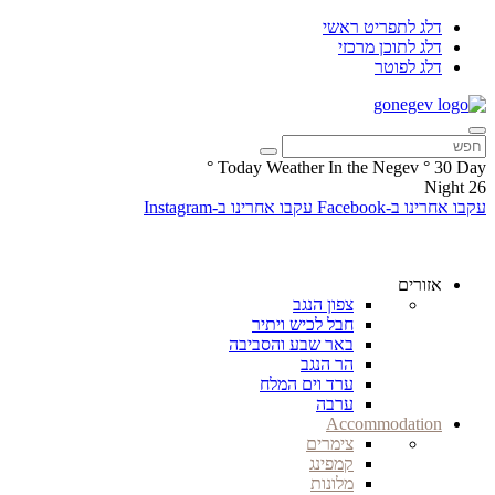
דלג לתפריט ראשי
דלג לתוכן מרכזי
דלג לפוטר
°
Today Weather In the Negev
°
30
Day
Night
26
עקבו אחרינו ב-Facebook
עקבו אחרינו ב-Instagram
אזורים
צפון הנגב
חבל לכיש ויתיר
באר שבע והסביבה
הר הנגב
ערד וים המלח
ערבה
Accommodation
צימרים
קמפינג
מלונות