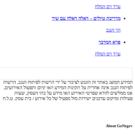
ערד וים המלח
מדריכת טיולים – דאלה דאלה עם שיר
הר הנגב
פרא המדבר
ערד וים המלח
המידע המוצג באתר זה הונגש לציבור על ידי הרשות לפיתוח הנגב, הרשות
לפיתוח הנגב אינה אחרית על תקינות המידע ו/או קיום ותפעול האירועים,
אנו ממליצים לוודא שפרטי האירוע ו/או מידע על בתי העסק, שעות
פעילות ומיקום עדכנים ישירות מול מפעיל של כל אירוע / בית עסק. ט.ל.ח
About GoNegev