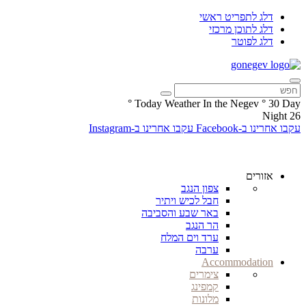
דלג לתפריט ראשי
דלג לתוכן מרכזי
דלג לפוטר
°
Today Weather In the Negev
°
30
Day
Night
26
עקבו אחרינו ב-Facebook
עקבו אחרינו ב-Instagram
אזורים
צפון הנגב
חבל לכיש ויתיר
באר שבע והסביבה
הר הנגב
ערד וים המלח
ערבה
Accommodation
צימרים
קמפינג
מלונות