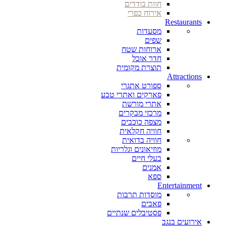
חוות בודדים
אירוח כפרי
Restaurants
מסעדות
שפים
ארוחות שטח
חדר אוכל
תוצרת מקומית
Attractions
ספורט אתגרי
פארקים ואתרי טבע
אתרי מורשת
מרכזי מבקרים
מצפה כוכבים
חוויה חקלאית
חוויה בדואית
מוזיאונים וגלריות
בעלי חיים
אמנים
ספא
Entertainment
מוסדות תרבות
פאבים
פסטיבלים שנתיים
אירועים בנגב