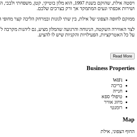
ויסטה אילת, שהוקם בשנת 1997, הוא מלון בוטיקי, קטן, משפחתי ולבבי, המציע אירוח ברמה גבוהה,
ושירות אכפתי ונעים המתמקד אך ורק בצרכים שלכם.
ממוקם לחופה הצפוני של אילת, בין שתי לגונות ובמרחק הליכה קצר מחופי הי
לצד האווירה השקטה, הנינוחה והרגועה שהמלון מציע, גם ליהנות מקרבה ל"
על כל האטרקציות, הפעילויות והקניות שיש לו להציע.
Read More
Business Properties
WiFi
בריכה
חנייה
טיפולי ספא
מיזוג אוויר
רומנטי
Map
החוף הצפוני, אילת