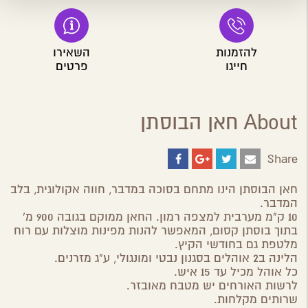
להזמנות
השאירו
חייגו
פרטים
About חאן הבוסתן
Share
Share
Share
Share
Share
on
on
on
by
ebook
Google
Twitter
Email
חאן הבוסתן הינו מתחם בסוכה במדבר, חווה אקולוגית, בלב
Plus
המדבר.
10 ק"מ מערבית למצפה רמון. החאן ממוקם בגובה 900 מ'
בתוך בוסתן קסום, המאפשר להנות מפינות מוצלות עם רוח
מלטפת גם בחודשי הקיץ.
הלינה ב2 אוהלים בסגנון נבטי ומונגולי, ע"ג מזרנים.
כל אוהל מכיל עד 15 איש.
לרשות האורחים יש מטבח מאובזר.
שרותים מקלחות.