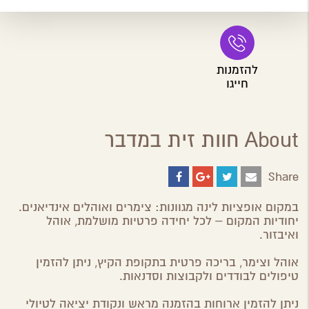
להזמנות
חייגו
About חוות זית במדבר
Share
Share
Share
Share
Share
on
on
on
by
ebook
Google
Twitter
Email
במקום אופציות לינה מגוונות: צימרים ואוהלים אינדיאנים.
Plus
יחודיות המקום – לכל יחידה פרטיות מושלמת, אוהל
ואיבזור.
אוהל וצימר, בריכה פרטית בתקופת הקיץ, ניתן להזמין
טיפולים לבודדים ולקבוצות וסדנאות.
ניתן להזמין ארוחות בהזמנה מראש ונקודת יציאה לטיולי