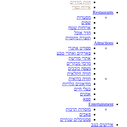
חוות בודדים
אירוח כפרי
Restaurants
מסעדות
שפים
ארוחות שטח
חדר אוכל
תוצרת מקומית
Attractions
ספורט אתגרי
פארקים ואתרי טבע
אתרי מורשת
מרכזי מבקרים
מצפה כוכבים
חוויה חקלאית
חוויה בדואית
מוזיאונים וגלריות
בעלי חיים
אמנים
ספא
Entertainment
מוסדות תרבות
פאבים
פסטיבלים שנתיים
אירועים בנגב