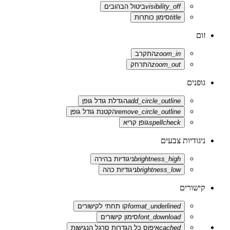
visibility_off
ביטול הבהובים
title
סימון כותרות
זום
zoom_in
התקרב
zoom_out
התרחק
גופנים
add_circle_outline
הגדלת גודל גופן
remove_circle_outline
הקטנת גודל גופן
spellcheck
גופן קריא
ניגודיות צבעים
brightness_high
ניגודיות בהירה
brightness_low
ניגודיות כהה
קישורים
format_underlined
קו תחתי לקישורים
font_download
סימון קישורים
cached
איפוס כל הגדרות סרגל הנגישות