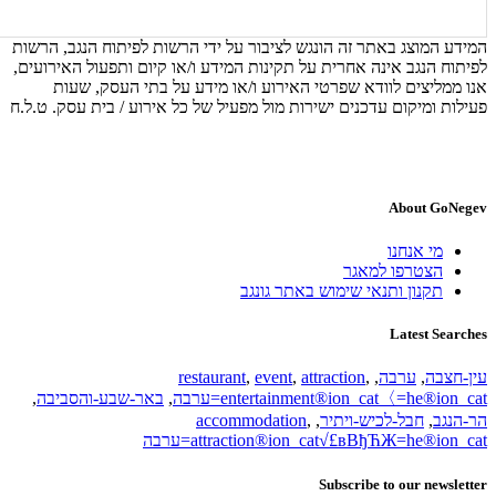
המידע המוצג באתר זה הונגש לציבור על ידי הרשות לפיתוח הנגב, הרשות
לפיתוח הנגב אינה אחרית על תקינות המידע ו/או קיום ותפעול האירועים,
אנו ממליצים לוודא שפרטי האירוע ו/או מידע על בתי העסק, שעות
פעילות ומיקום עדכנים ישירות מול מפעיל של כל אירוע / בית עסק. ט.ל.ח
About GoNegev
מי אנחנו
הצטרפו למאגר
תקנון ותנאי שימוש באתר גונגב
Latest Searches
עין-חצבה
,
ערבה
,
,
attraction
,
event
,
restaurant
entertainment®ion_cat〈=he®ion_cat=ערבה
,
באר-שבע-והסביבה
,
הר-הנגב
,
חבל-לכיש-ויתיר
,
,
accommodation
attraction®ion_cat√£вВђЋЖ=he®ion_cat=ערבה
Subscribe to our newsletter