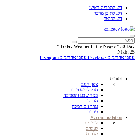
דלג לתפריט ראשי
דלג לתוכן מרכזי
דלג לפוטר
°
Today Weather In the Negev
°
30
Day
Night
25
עקבו אחרינו ב-Facebook
עקבו אחרינו ב-Instagram
אזורים
צפון הנגב
חבל לכיש ויתיר
באר שבע והסביבה
הר הנגב
ערד וים המלח
ערבה
Accommodation
צימרים
קמפינג
מלונות