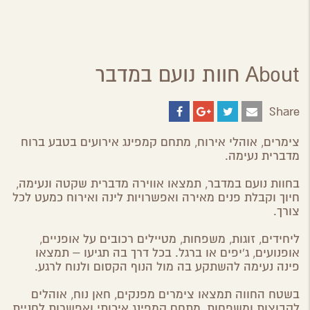
About חוות נועם במדבר
Share
Share
Share
Share
Share
on
on
on
by
ebook
Google
Twitter
Email
צימרים, אוהלי אירוח, מתחם קמפינג אירועים בטבע ברוח
Plus
מדברית נעימה.
בחוות נועם במדבר, תמצאו אווירה מדברית שקטה ונעימה,
חיוך וקבלת פנים מאירה ואפשרויות לינה ואירוח כמעט לכל
צורך.
ליחידים, זוגות, משפחות, מטיילים רכובים על אופניים,
אופנועים, ג'יפים או ברגל. בכל דרך בה תגיעו – תמצאו
פינה נעימה להשתקע בה מול הנוף הקסום ולנוח לרגע.
בשטח החווה תמצאו צימרים מפנקים, חאן נוח, אוהלים
לקבוצות ומשפחות, מתחם קמפינג איכותי ואפשרות לחניית