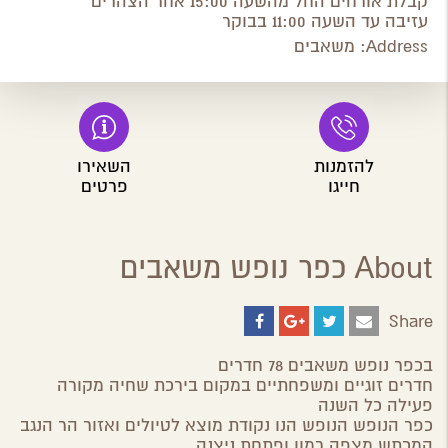
קבלת אורחים החל מהשעה 15:00 אחר הצהרים
עזיבה עד השעה 11:00 בבוקר
Address:
משאבים
להזמנות
השאירו
חייגו
פרטים
About כפר נופש משאבים
Share
Share
Share
Share
Share
on
on
on
by
ebook
Google
Twitter
Email
בכפר נופש משאבים 78 חדרים
Plus
חדרים זוגיים ומשפחתיים במקום בירכת שחיה מקורה
פעילה כל השנה
כפר הנופש הנופש הנו נקודת מוצא לטיולים ואזור הר הנגב
המכתש מצפה רמון ופתחת ניצנה