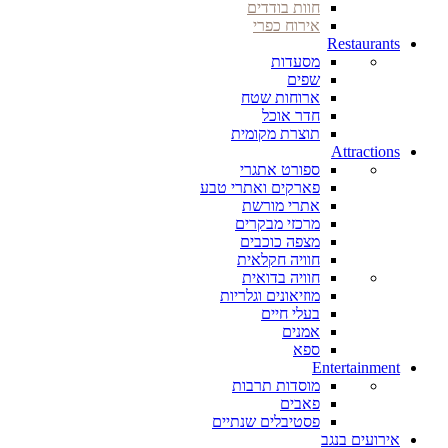
חוות בודדים
אירוח כפרי
Restaurants
מסעדות
שפים
ארוחות שטח
חדר אוכל
תוצרת מקומית
Attractions
ספורט אתגרי
פארקים ואתרי טבע
אתרי מורשת
מרכזי מבקרים
מצפה כוכבים
חוויה חקלאית
חוויה בדואית
מוזיאונים וגלריות
בעלי חיים
אמנים
ספא
Entertainment
מוסדות תרבות
פאבים
פסטיבלים שנתיים
אירועים בנגב