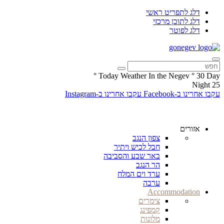
דלג לתפריט ראשי
דלג לתוכן מרכזי
דלג לפוטר
°
Today Weather In the Negev
°
30
Day
Night
25
עקבו אחרינו ב-Facebook
עקבו אחרינו ב-Instagram
אזורים
צפון הנגב
חבל לכיש ויתיר
באר שבע והסביבה
הר הנגב
ערד וים המלח
ערבה
Accommodation
צימרים
קמפינג
מלונות