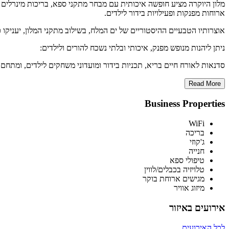
מלון היוקרה מציע חופשה איכותית עם מבחר מתקני ספא, בריכות מינרלים ו
ארוחות מפנקות ופעילויות בידור לילדים.
אוצרותיו הטבעיים ההיסטוריים של ים המלח, בשילוב מתקני המלון, יעניקו כ
ניתן ליהנות מנופש מפנק, איכותי ובלתי נשכח להורים ולילדים:
סדנאות לאורח חיים בריא, תכניות בידור ומועדוני משחקים לילדים, ומתחם
Read More
Business Properties
WiFi
בריכה
ג'קוזי
חנייה
טיפולי ספא
טלויזיה בכבלים/לווין
מגישים ארוחת בוקר
מיזוג אוויר
אירועים באיזור
לכל האירועים