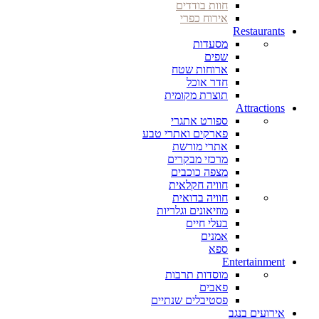
חוות בודדים
אירוח כפרי
Restaurants
מסעדות
שפים
ארוחות שטח
חדר אוכל
תוצרת מקומית
Attractions
ספורט אתגרי
פארקים ואתרי טבע
אתרי מורשת
מרכזי מבקרים
מצפה כוכבים
חוויה חקלאית
חוויה בדואית
מוזיאונים וגלריות
בעלי חיים
אמנים
ספא
Entertainment
מוסדות תרבות
פאבים
פסטיבלים שנתיים
אירועים בנגב