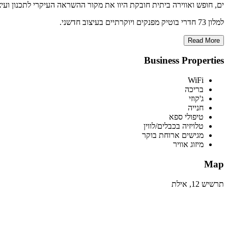
ים, חופש ואווירה ביתית חובקת היוו את מקור ההשראה העיקרי לתכנון ועיצו
למלון 73 חדרי בוטיק מפנקים ויוקרתיים בעיצוב חדשני.
Read More
Business Properties
WiFi
בריכה
ג'קוזי
חנייה
טיפולי ספא
טלויזיה בכבלים/לווין
מגישים ארוחת בוקר
מיזוג אוויר
Map
תרשיש 12, אילת