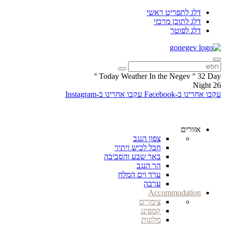
דלג לתפריט ראשי
דלג לתוכן מרכזי
דלג לפוטר
°
Today Weather In the Negev
°
32
Day
Night
26
עקבו אחרינו ב-Facebook
עקבו אחרינו ב-Instagram
אזורים
צפון הנגב
חבל לכיש ויתיר
באר שבע והסביבה
הר הנגב
ערד וים המלח
ערבה
Accommodation
צימרים
קמפינג
מלונות