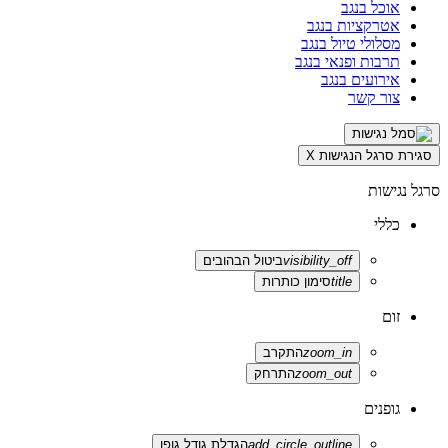
אוכל בנגב
אטרקציות בנגב
מסלולי טיול בנגב
תרבות ופנאי בנגב
אירועים בנגב
צור קשר
סגירת סרגל הנגישות
X
סרגל נגישות
כללי
visibility_off
ביטול הבהובים
title
סימון כותרות
זום
zoom_in
התקרב
zoom_out
התרחק
גופנים
add_circle_outline
הגדלת גודל גופן