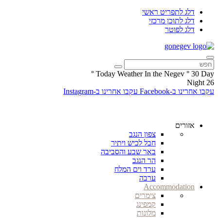
דלג לתפריט ראשי
דלג לתוכן מרכזי
דלג לפוטר
°
Today Weather In the Negev
°
30
Day
Night
26
עקבו אחרינו ב-Facebook
עקבו אחרינו ב-Instagram
אזורים
צפון הנגב
חבל לכיש ויתיר
באר שבע והסביבה
הר הנגב
ערד וים המלח
ערבה
Accommodation
צימרים
קמפינג
מלונות