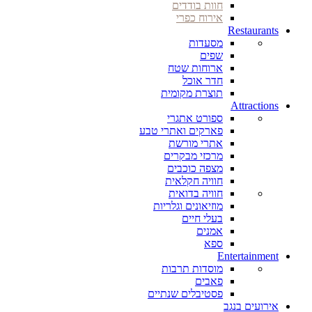
חוות בודדים
אירוח כפרי
Restaurants
מסעדות
שפים
ארוחות שטח
חדר אוכל
תוצרת מקומית
Attractions
ספורט אתגרי
פארקים ואתרי טבע
אתרי מורשת
מרכזי מבקרים
מצפה כוכבים
חוויה חקלאית
חוויה בדואית
מוזיאונים וגלריות
בעלי חיים
אמנים
ספא
Entertainment
מוסדות תרבות
פאבים
פסטיבלים שנתיים
אירועים בנגב