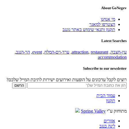
About GoNegev
מי אנחנו
הצטרפו למאגר
תקנון ותנאי שימוש באתר גונגב
Latest Searches
עין-חצבה
,
restaurant
,
attraction
,
ערד-וים-המלח
,
event
,
הר-הנגב
,
accommodation
Subscribe to our newsletter
רוצים לקבל עדכונים על הופעות ואירועים ישירות לתיבת המייל שלכם?
עמוד הבית
תקנון
מתוחזק ע"י
Spring Valley
אזורים
לינה בנגב