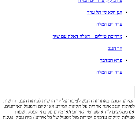
עין בוקק,
ערד וים המלח
הגן הלאומי תל ערד
ערד וים המלח
מדריכת טיולים – דאלה דאלה עם שיר
הר הנגב
פרא המדבר
ערד וים המלח
המידע המוצג באתר זה הונגש לציבור על ידי הרשות לפיתוח הנגב, הרשות
לפיתוח הנגב אינה אחרית על תקינות המידע ו/או קיום ותפעול האירועים,
אנו ממליצים לוודא שפרטי האירוע ו/או מידע על בתי העסק, שעות
פעילות ומיקום עדכנים ישירות מול מפעיל של כל אירוע / בית עסק. ט.ל.ח