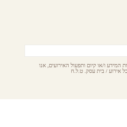
רש
שמורת טבע חוף אלמוג
אילת,
ערבה
 המידע ו/או קיום ותפעול האירועים, אנו
 אירוע / בית עסק. ט.ל.ח
Subsc