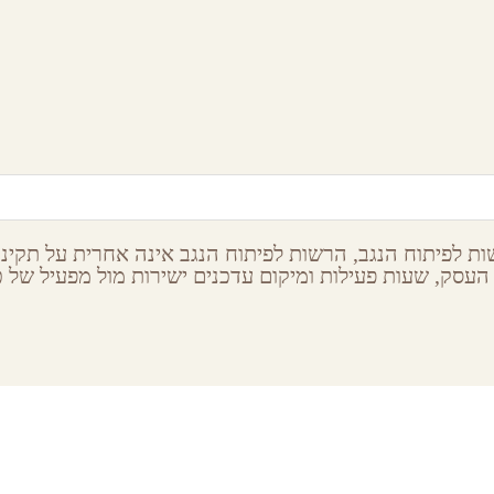
ריף הדולפינים
אתר לאומי אום רש
אילת,
ערבה
אילת,
ערבה
ת לפיתוח הנגב, הרשות לפיתוח הנגב אינה אחרית על תקינות
העסק, שעות פעילות ומיקום עדכנים ישירות מול מפעיל של כל
ribe to our newsletter
Latest S