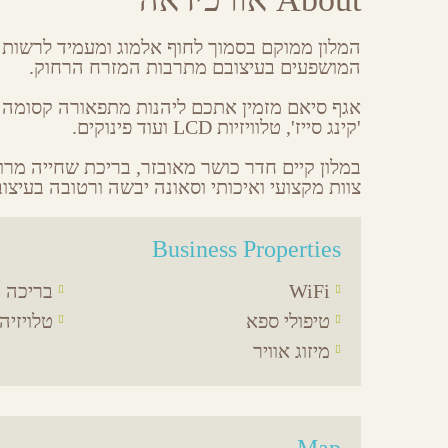
Share
Share
Share
Share
on
on
on
by
Facebook
Google
Twitter
Email
Plus
המושפעים בעיצובם מתרבות המזרח הרחוק.
אגף סיאם מזמין אתכם ליהנות מתפאורה קסומה 
'קינג סייז', טלוויזיות LCD ועוד פינוקים.
במלון קיים חדר כושר מאובזר, בריכת שחייה מרו
צוות מקצועי ואיכותי וסאונה יבשה ורטובה בעיצוב
Business Properties
WiFi
בריכה
טיפולי ספא
טלויזיה 
מיזוג אוויר