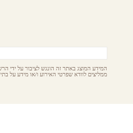
סנובה מרכז צלילה
אילת,
ערבה
המידע המוצג באתר זה הונגש לציבור על ידי הרשו
ממליצים לוודא שפרטי האירוע ו/או מידע על בתי 
earches
About GoNegev