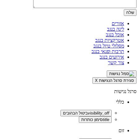
אזורים
לינה בנגב
אוכל בנגב
אטרקציות בנגב
מסלולי טיול בנגב
תרבות ופנאי בנגב
אירועים בנגב
צור קשר
סגירת סרגל הנגישות
X
סרגל נגישות
כללי
visibility_off
ביטול הבהובים
title
סימון כותרות
זום