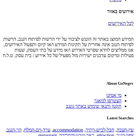
אירועים באזור
לכל האירועים
המידע המוצג באתר זה הונגש לציבור על ידי הרשות לפיתוח הנגב, הרשות
לפיתוח הנגב אינה אחרית על תקינות המידע ו/או קיום ותפעול האירועים,
אנו ממליצים לוודא שפרטי האירוע ו/או מידע על בתי העסק, שעות
פעילות ומיקום עדכנים ישירות מול מפעיל של כל אירוע / בית עסק. ט.ל.ח
About GoNegev
מי אנחנו
הצטרפו למאגר
תקנון ותנאי שימוש באתר גונגב
Latest Searches
עין-חצבה
,
חבל-לכיש-ויתיר
,
accommodation
,
ערד-וים-המלח
,
הר-הנגב
,
צפון-הנגב
,
attraction
,
באר-שבע-והסביבה
,
restaurant