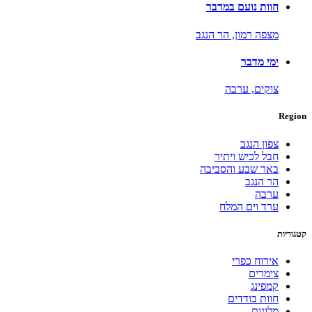
חוות נועם במדבר
מצפה רמון,
הר הנגב
ימי מדבר
צוקים,
ערבה
Region
צפון הנגב
חבל לכיש ויתיר
באר שבע והסביבה
הר הנגב
ערבה
ערד וים המלח
קטגוריות
אירוח כפרי
צימרים
קמפינג
חוות בודדים
מלונות