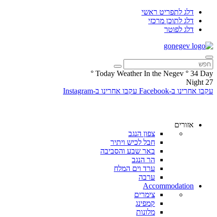
דלג לתפריט ראשי
דלג לתוכן מרכזי
דלג לפוטר
°
Today Weather In the Negev
°
34
Day
Night
27
עקבו אחרינו ב-Facebook
עקבו אחרינו ב-Instagram
אזורים
צפון הנגב
חבל לכיש ויתיר
באר שבע והסביבה
הר הנגב
ערד וים המלח
ערבה
Accommodation
צימרים
קמפינג
מלונות