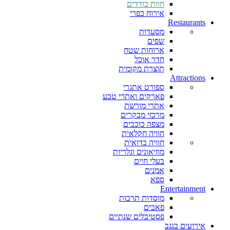
חוות בודדים
אירוח כפרי
Restaurants
מסעדות
שפים
ארוחות שטח
חדר אוכל
תוצרת מקומית
Attractions
ספורט אתגרי
פארקים ואתרי טבע
אתרי מורשת
מרכזי מבקרים
מצפה כוכבים
חוויה חקלאית
חוויה בדואית
מוזיאונים וגלריות
בעלי חיים
אמנים
ספא
Entertainment
מוסדות תרבות
פאבים
פסטיבלים שנתיים
אירועים בנגב