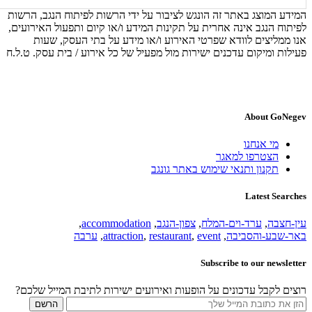
המידע המוצג באתר זה הונגש לציבור על ידי הרשות לפיתוח הנגב, הרשות
לפיתוח הנגב אינה אחרית על תקינות המידע ו/או קיום ותפעול האירועים,
אנו ממליצים לוודא שפרטי האירוע ו/או מידע על בתי העסק, שעות
פעילות ומיקום עדכנים ישירות מול מפעיל של כל אירוע / בית עסק. ט.ל.ח
About GoNegev
מי אנחנו
הצטרפו למאגר
תקנון ותנאי שימוש באתר גונגב
Latest Searches
עין-חצבה
,
ערד-וים-המלח
,
צפון-הנגב
,
accommodation
,
באר-שבע-והסביבה
,
event
,
restaurant
,
attraction
,
ערבה
Subscribe to our newsletter
רוצים לקבל עדכונים על הופעות ואירועים ישירות לתיבת המייל שלכם?