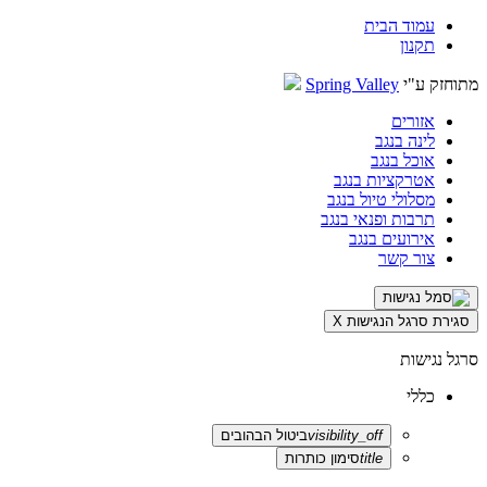
עמוד הבית
תקנון
מתוחזק ע"י
Spring Valley
אזורים
לינה בנגב
אוכל בנגב
אטרקציות בנגב
מסלולי טיול בנגב
תרבות ופנאי בנגב
אירועים בנגב
צור קשר
סגירת סרגל הנגישות
X
סרגל נגישות
כללי
visibility_off
ביטול הבהובים
title
סימון כותרות