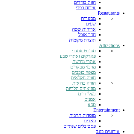
חוות בודדים
אירוח כפרי
Restaurants
מסעדות
שפים
ארוחות שטח
חדר אוכל
תוצרת מקומית
Attractions
ספורט אתגרי
פארקים ואתרי טבע
אתרי מורשת
מרכזי מבקרים
מצפה כוכבים
חוויה חקלאית
חוויה בדואית
מוזיאונים וגלריות
בעלי חיים
אמנים
ספא
Entertainment
מוסדות תרבות
פאבים
פסטיבלים שנתיים
אירועים בנגב