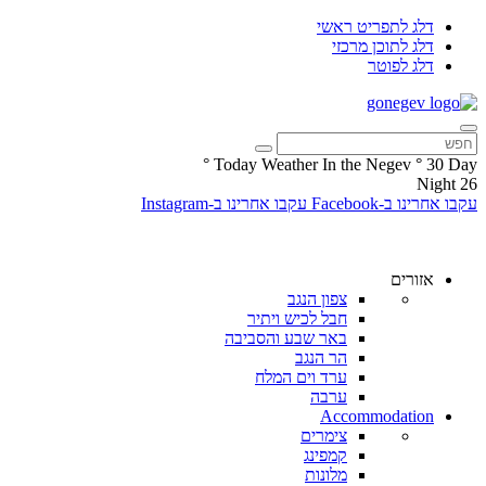
דלג לתפריט ראשי
דלג לתוכן מרכזי
דלג לפוטר
°
Today Weather In the Negev
°
30
Day
Night
26
עקבו אחרינו ב-Facebook
עקבו אחרינו ב-Instagram
אזורים
צפון הנגב
חבל לכיש ויתיר
באר שבע והסביבה
הר הנגב
ערד וים המלח
ערבה
Accommodation
צימרים
קמפינג
מלונות