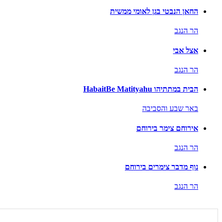
החאן הנבטי בגן לאומי ממשית
הר הנגב
אצל אבי
הר הנגב
הבית במתתיהו HabaitBe Matityahu
באר שבע והסביבה
אירוחם צימר בירוחם
הר הנגב
נוף מדבר צימרים בירוחם
הר הנגב