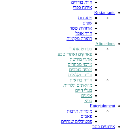
חוות בודדים
אירוח כפרי
Restaurants
מסעדות
שפים
ארוחות שטח
חדר אוכל
תוצרת מקומית
Attractions
ספורט אתגרי
פארקים ואתרי טבע
אתרי מורשת
מרכזי מבקרים
מצפה כוכבים
חוויה חקלאית
חוויה בדואית
מוזיאונים וגלריות
בעלי חיים
אמנים
ספא
Entertainment
מוסדות תרבות
פאבים
פסטיבלים שנתיים
אירועים בנגב