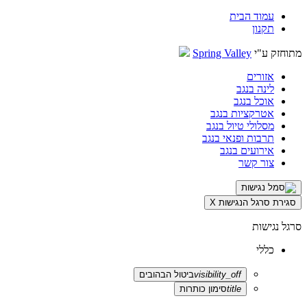
עמוד הבית
תקנון
מתוחזק ע"י
Spring Valley
אזורים
לינה בנגב
אוכל בנגב
אטרקציות בנגב
מסלולי טיול בנגב
תרבות ופנאי בנגב
אירועים בנגב
צור קשר
סגירת סרגל הנגישות
X
סרגל נגישות
כללי
visibility_off
ביטול הבהובים
title
סימון כותרות