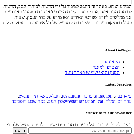
המידע המוצג באתר זה הונגש לציבור על ידי הרשות לפיתוח הנגב, הרשות
לפיתוח הנגב אינה אחרית על תקינות המידע ו/או קיום ותפעול האירועים,
אנו ממליצים לוודא שפרטי האירוע ו/או מידע על בתי העסק, שעות
פעילות ומיקום עדכנים ישירות מול מפעיל של כל אירוע / בית עסק. ט.ל.ח
About GoNegev
מי אנחנו
הצטרפו למאגר
תקנון ותנאי שימוש באתר גונגב
Latest Searches
עין-חצבה
,
attraction
,
ערבה
,
restaurant
,
חבל-לכיש-ויתיר
,
event
,
ערד-וים-המלח
,
restaurant®ion_cat=צפון-הנגב
,
באר-שבע-והסביבה
Subscribe to our newsletter
רוצים לקבל עדכונים על הופעות ואירועים ישירות לתיבת המייל שלכם?