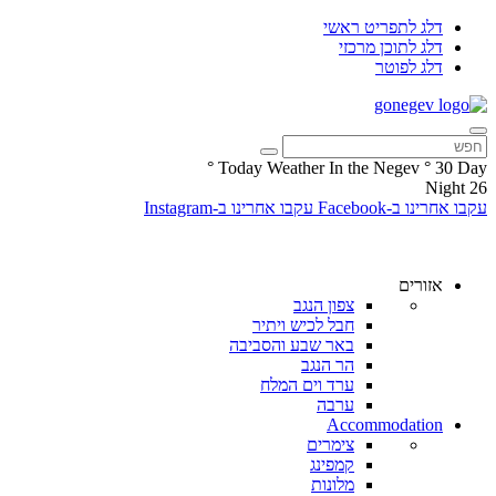
דלג לתפריט ראשי
דלג לתוכן מרכזי
דלג לפוטר
°
Today Weather In the Negev
°
30
Day
Night
26
עקבו אחרינו ב-Facebook
עקבו אחרינו ב-Instagram
אזורים
צפון הנגב
חבל לכיש ויתיר
באר שבע והסביבה
הר הנגב
ערד וים המלח
ערבה
Accommodation
צימרים
קמפינג
מלונות