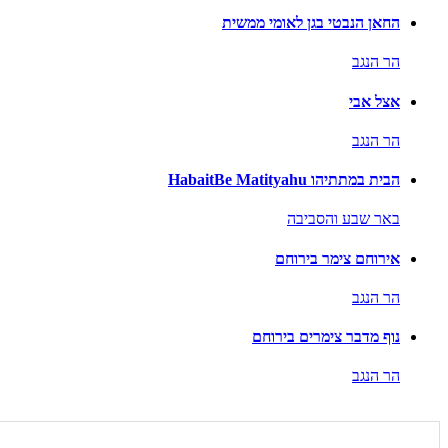
החאן הנבטי בגן לאומי ממשית
הר הנגב
אצל אבי
הר הנגב
הבית במתתיהו HabaitBe Matityahu
באר שבע והסביבה
אירוחם צימר בירוחם
הר הנגב
נוף מדבר צימרים בירוחם
הר הנגב