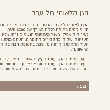
הגן הלאומי תל ערד
Share
Share
Share
Share
on
on
on
by
Facebook
Google
Twitter
Email
הגן הלאומי תל ערד- הרחובות, הכיכרות ומבני המג
Plus
היו מוקפים בחומה חזקה באורך של 1,200 מטר.
לעיר היה אפילו מאגר מים שמי הגשמים זרמו אלי
העליונה, שהיה, כך סבורים החוקרים, העתק מוקטן
העיר התחתונה הייתה מיושבת בתקופת הברונזה הק
הראשונה.
שעות פתיחת הגן בעונת הקיץ: ראשון – חמישי, ושבת: 08:00-17:00, בימי שישי וערבי חג: -16:00
שעות פתיחת הגן בעונת החורף: ראשון – חמישי, ושבת: 08:00-16:00, בימי שישי וערבי חג: 5:00
בערב ראש השנה, ערב יום כיפור וערב פסח: 08:00-13:00.
מפה