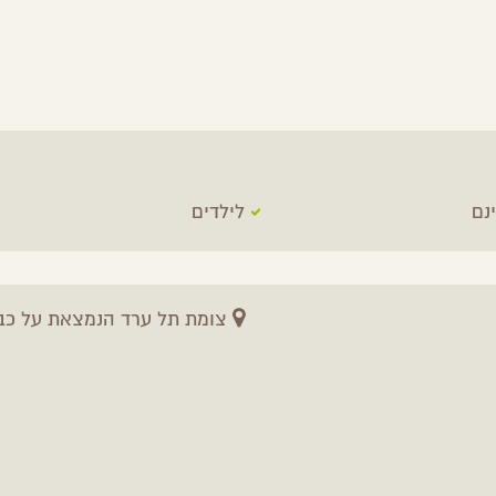
נם
לילדים
צומת תל ערד הנמצאת על כביש