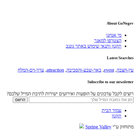
About GoNegev
מי אנחנו
הצטרפו למאגר
תקנון ותנאי שימוש באתר גונגב
Latest Searches
עין-חצבה
,
event
,
באר-שבע-והסביבה
,
attraction
,
ערד-וים-המלח
Subscribe to our newsletter
רוצים לקבל עדכונים על הופעות ואירועים ישירות לתיבת המייל שלכם?
עמוד הבית
תקנון
מתוחזק ע"י
Spring Valley