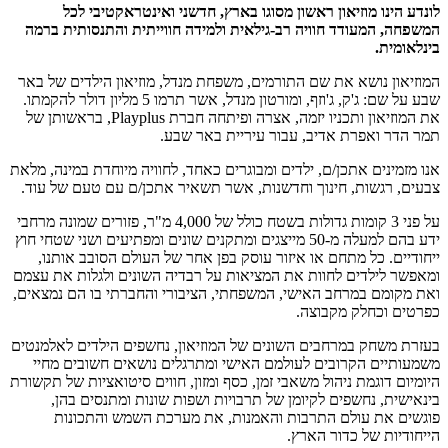
לונדע הינו מוזיאון ראשון מסוגו בארץ, חדשני ואינטראקטיבי לכל
המשפחה, המעודד חוויה רב-גילאית ולמידה חווייתית והתנסותית ברמה
בינלאומית.
המוזיאון נושא את שם התורמים, משפחת מנדל, מוזיאון הילדים של באר
שבע על שם: ג'ק, ג'וזף, ומורטון מנדל, אשר תרמו 5 מליון דולר להקמתו.
את המוזיאון ותכניו יזמה, אצרה ופיתחה חברת Playplus, בראשותן של
תמר הדר ואפרת אדיב, עבור עיריית באר שבע.
אנו מזמינים אתכן/ם, ילדים ומבוגרים כאחד, לחוויה מיוחדת במינה, מלאת
צבעים, רגשות, חינוך וחדשנות, אשר תשאיר אתכן/ם עם טעם של עוד.
על פני 3 קומות גדולות בשטח כולל של 4,000 מ"ר, פזורים שמונה מרחבי
ידע בהם למעלה מ-50 מייצגים ומתקנים שונים ומפתיעים ושני שטחי חוץ
ייחודיים. כל מתחם או איזור עוסק בפן אחר של העולם הסובב אותנו,
ומאפשר לילדים לחוות את המציאות על רבדיה השונים ולגלות את עצמם
ואת מקומם במרחב האישי, המשפחתי, הציבורי והחברתי בו הם נמצאים,
כפרטים וכחלק מקבוצה.
בעזרת משחק במרחבים השונים של המוזיאון, נחשפים הילדים לאלמנטים
משמעותיים הקרובים לעולמם האישי ומתרגלים נושאים חשובים מחיי
היומיום דוגמת ניהול משאבי זמן, כסף ומזון, חווים סיטואציות של תקשורת
בינאישית, נחשפים לקיומן של תרבויות ושפות שונות ומתנסים בהן,
פוגשים את עולם התרבות והאמנות, את מערכת השמש והתכונות
הייחודיות של כדור הארץ.