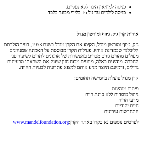
כניסה למוזיאון הינה ללא נעליים.
כניסה לילדים עד גיל 16 בליווי מבוגר בלבד
אודות קרן ג׳ק, ג׳וזף ומורטון מנדל
ג׳ק, ג׳וזף ומורטון מנדל, הקימו את הקרן מנדל בשנת 1953, בעיר הולדתם
קליבלנד שבמדינת אוהיו. פעילות הקרן מבוססת על האמונה שמנהיגים
מעולים מהווים גורם מכריע באפשרות של ארגונים לתרום לשיפור פני
החברה. מנהיגים כאלה, מונעים מכוח חזון שיונק את השראתו מרעיונות
גדולים, ודמיונם היוצר מניע אותם למצוא פתרונות לבעיות ההווה.
קרן מנדל פועלת בחמישה תחומים:
פיתוח מנהיגות
ניהול מוסדות ללא כוונת רווח
מדעי הרוח
חיים יהודיים
התחדשות עירונית
לפרטים נוספים נא בקרו באתר הקרן:
www.mandelfoundation.org