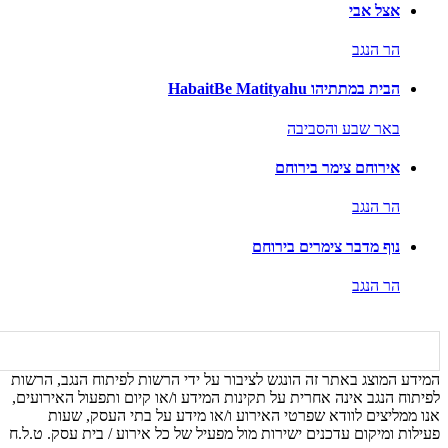
אצל אבי
הר הנגב
הבית במתתיהו HabaitBe Matityahu
באר שבע והסביבה
אירוחם צימר בירוחם
הר הנגב
נוף מדבר צימרים בירוחם
הר הנגב
המידע המוצג באתר זה הונגש לציבור על ידי הרשות לפיתוח הנגב, הרשות
לפיתוח הנגב אינה אחרית על תקינות המידע ו/או קיום ותפעול האירועים,
אנו ממליצים לוודא שפרטי האירוע ו/או מידע על בתי העסק, שעות
פעילות ומיקום עדכנים ישירות מול מפעיל של כל אירוע / בית עסק. ט.ל.ח