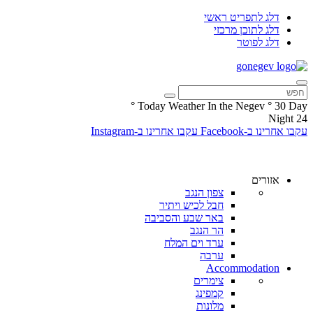
דלג לתפריט ראשי
דלג לתוכן מרכזי
דלג לפוטר
°
Today Weather In the Negev
°
30
Day
Night
24
עקבו אחרינו ב-Facebook
עקבו אחרינו ב-Instagram
אזורים
צפון הנגב
חבל לכיש ויתיר
באר שבע והסביבה
הר הנגב
ערד וים המלח
ערבה
Accommodation
צימרים
קמפינג
מלונות