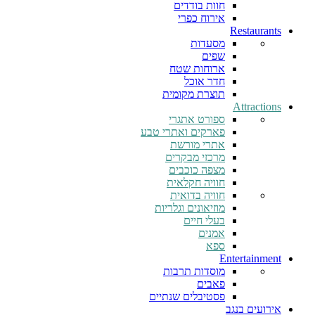
חוות בודדים
אירוח כפרי
Restaurants
מסעדות
שפים
ארוחות שטח
חדר אוכל
תוצרת מקומית
Attractions
ספורט אתגרי
פארקים ואתרי טבע
אתרי מורשת
מרכזי מבקרים
מצפה כוכבים
חוויה חקלאית
חוויה בדואית
מוזיאונים וגלריות
בעלי חיים
אמנים
ספא
Entertainment
מוסדות תרבות
פאבים
פסטיבלים שנתיים
אירועים בנגב