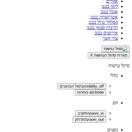
אזורים
לינה בנגב
אוכל בנגב
אטרקציות בנגב
מסלולי טיול בנגב
תרבות ופנאי בנגב
אירועים בנגב
צור קשר
סגירת סרגל הנגישות
X
סרגל נגישות
כללי
visibility_off
ביטול הבהובים
title
סימון כותרות
זום
zoom_in
התקרב
zoom_out
התרחק
גופנים