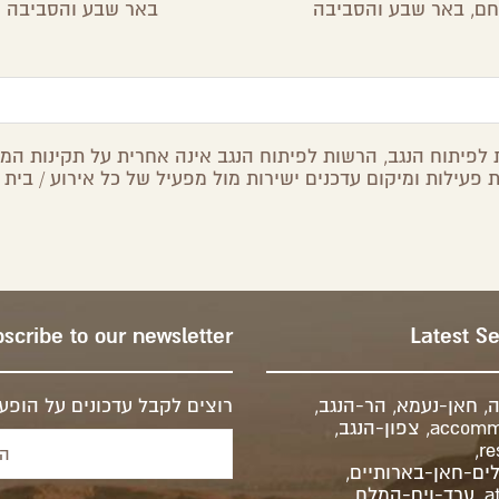
חם,
באר שבע והסביבה
באר שבע והסביבה
לפיתוח הנגב, הרשות לפיתוח הנגב אינה אחרית על תקינות המיד
 פעילות ומיקום עדכנים ישירות מול מפעיל של כל אירוע / בית 
scribe to our newsletter
Latest S
ה
,
חאן-נעמא
,
הר-הנגב
,
רוצים לקבל עדכונים על הופעו
accomm
,
צפון-הנגב
,
,
re
לים-חאן-בארותיים
,
a
,
ערד-וים-המלח