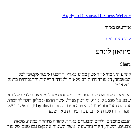
Apply to Business
Business Website
אירועים באזור
לכל האירועים
מוזיאון לונדע
Share
Share
Share
Share
Share
by
on
on
on
לונדע הינו מוזיאון ראשון מסוגו בארץ, חדשני ואינטראקטיבי לכל
Facebook
Google
Twitter
Email
המשפחה, המעודד חוויה רב-גילאית ולמידה חווייתית והתנסותית ברמה
Plus
בינלאומית.
המוזיאון נושא את שם התורמים, משפחת מנדל, מוזיאון הילדים של באר
שבע על שם: ג'ק, ג'וזף, ומורטון מנדל, אשר תרמו 5 מליון דולר להקמתו.
את המוזיאון ותכניו יזמה, אצרה ופיתחה חברת Playplus, בראשותן של
תמר הדר ואפרת אדיב, עבור עיריית באר שבע.
הנכם מוזמנים, ילדים ומבוגרים כאחד, לחוויה מיוחדת במינה, מלאת
צבעים, רגשות, חינוך וחדשנות, אשר תשאיר אתכן/ם עם טעם של עוד.