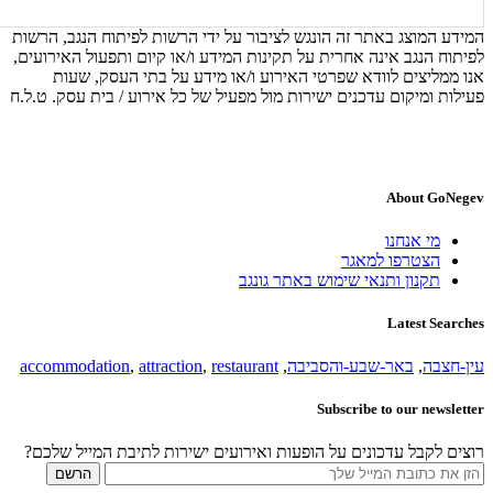
המידע המוצג באתר זה הונגש לציבור על ידי הרשות לפיתוח הנגב, הרשות
לפיתוח הנגב אינה אחרית על תקינות המידע ו/או קיום ותפעול האירועים,
אנו ממליצים לוודא שפרטי האירוע ו/או מידע על בתי העסק, שעות
פעילות ומיקום עדכנים ישירות מול מפעיל של כל אירוע / בית עסק. ט.ל.ח
About GoNegev
מי אנחנו
הצטרפו למאגר
תקנון ותנאי שימוש באתר גונגב
Latest Searches
עין-חצבה
,
באר-שבע-והסביבה
,
restaurant
,
attraction
,
accommodation
Subscribe to our newsletter
רוצים לקבל עדכונים על הופעות ואירועים ישירות לתיבת המייל שלכם?