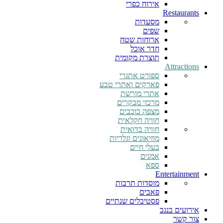
אירוח כפרי
Restaurants
מסעדות
שפים
ארוחות שטח
חדר אוכל
תוצרת מקומית
Attractions
ספורט אתגרי
פארקים ואתרי טבע
אתרי מורשת
מרכזי מבקרים
מצפה כוכבים
חוויה חקלאית
חוויה בדואית
מוזיאונים וגלריות
בעלי חיים
אמנים
ספא
Entertainment
מוסדות תרבות
פאבים
פסטיבלים שנתיים
אירועים בנגב
צור קשר