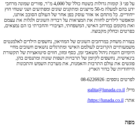
על פני 3 קומות גדולות בשטח כולל של 4,000 מ"ר, פזורים שמונה מרחבי
ידע בהם למעלה מ-50 מייצגים ומתקנים שונים ומפתיעים ושני שטחי חוץ
ייחודיים. כל מתחם או אזור עוסק בפן אחר של העולם הסובב אותנו,
ומאפשר לילדים לחוות את המציאות על רבדיה השונים ולגלות את עצמם
ואת מקומם במרחב האישי, המשפחתי, הציבורי והחברתי בו הם נמצאים,
כפרטים וכחלק מקבוצה.
בעזרת משחק במרחבים השונים של המוזיאון, נחשפים הילדים לאלמנטים
משמעותיים הקרובים לעולמם האישי ומתרגלים נושאים חשובים מחיי
היומיום דוגמת ניהול משאבי זמן, כסף ומזון, חווים סיטואציות של תקשורת
בינאישית, נחשפים לקיומן של תרבויות ושפות שונות ומתנסים בהן,
פוגשים את עולם התרבות והאמנות, את מערכת השמש והתכונות
הייחודיות של כדור הארץ.
לפרטים נוספים: 08-6226926
מייל:
galita@lunada.co.il
אתר:
https://lunada.co.il/
מפה