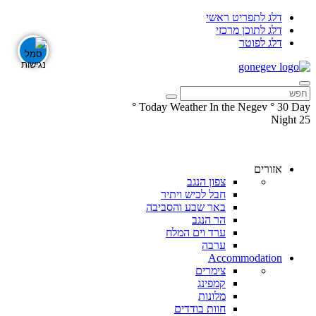
דלג לתפריט ראשי
דלג לתוכן מרכזי
דלג לפוטר
°
Today Weather In the Negev
°
30
Day
Night
25
עקבו
עקבו
אחרינו
אחרינו
ב-
ב-
אזורים
Facebook
Instagram
צפון הנגב
חבל לכיש ויתיר
באר שבע והסביבה
הר הנגב
ערד וים המלח
ערבה
Accommodation
צימרים
קמפינג
מלונות
חוות בודדים