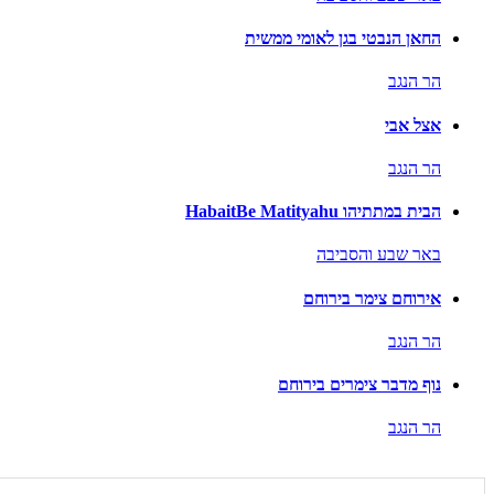
החאן הנבטי בגן לאומי ממשית
הר הנגב
אצל אבי
הר הנגב
הבית במתתיהו HabaitBe Matityahu
באר שבע והסביבה
אירוחם צימר בירוחם
הר הנגב
נוף מדבר צימרים בירוחם
הר הנגב