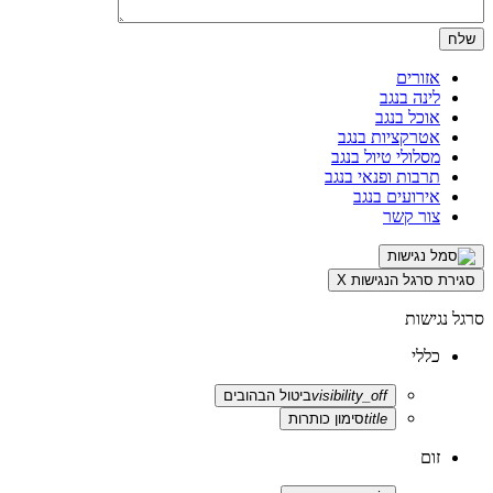
אזורים
לינה בנגב
אוכל בנגב
אטרקציות בנגב
מסלולי טיול בנגב
תרבות ופנאי בנגב
אירועים בנגב
צור קשר
סגירת סרגל הנגישות
X
סרגל נגישות
כללי
visibility_off
ביטול הבהובים
title
סימון כותרות
זום