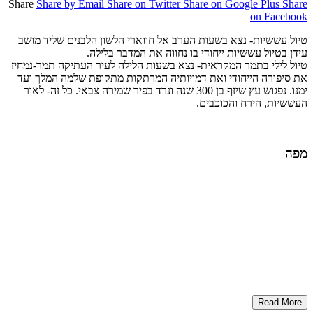
Share
Share by Email
Share on Twitter
Share on Google Plus
Share
on Facebook
טיול עששיות- נצא בשעות הערב אל חווארי הלשון הלבנים שליד מושב
עידן בטיול עששיות ייחודי בו נחווה את המדבר בלילה.
טיול לילי בתמר המקראית- נצא בשעות הלילה לעיר העתיקה תמר-נמחיז
את סיפורה הייחודי ואת דמויותיה המרתקות מתקופת שלמה המלך ועד
ימנו. נפגוש עץ שיזף בן 300 שנה ונרד בפיר שמירה צבאי. כל זה- לאור
העששיות, הירח והכוכבים.
מפה
Read More