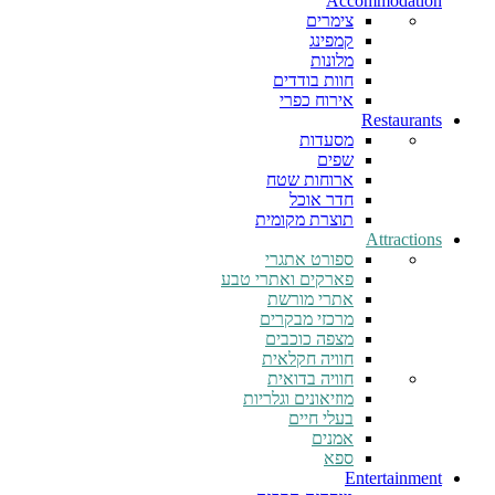
Accommodation
צימרים
קמפינג
מלונות
חוות בודדים
אירוח כפרי
Restaurants
מסעדות
שפים
ארוחות שטח
חדר אוכל
תוצרת מקומית
Attractions
ספורט אתגרי
פארקים ואתרי טבע
אתרי מורשת
מרכזי מבקרים
מצפה כוכבים
חוויה חקלאית
חוויה בדואית
מוזיאונים וגלריות
בעלי חיים
אמנים
ספא
Entertainment