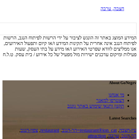
חצבה,
ערבה
המידע המוצג באתר זה הונגש לציבור על ידי הרשות לפיתוח הנגב, הרשות
לפיתוח הנגב אינה אחרית על תקינות המידע ו/או קיום ותפעול האירועים,
אנו ממליצים לוודא שפרטי האירוע ו/או מידע על בתי העסק, שעות
פעילות ומיקום עדכנים ישירות מול מפעיל של כל אירוע / בית עסק. ט.ל.ח
About GoNegev
מי אנחנו
הצטרפו למאגר
תקנון ותנאי שימוש באתר גונגב
Latest Searches
עין-חצבה
,
restaurant®ion_cat=הר-הנגב
,
restaurant
,
צפון-הנגב
,
הר-הנגב
,
ערבה
,
attraction