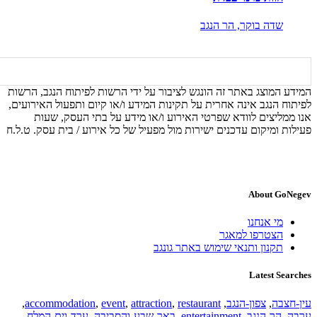
שדה בוקר,
הר הנגב
המידע המוצג באתר זה הונגש לציבור על ידי הרשות לפיתוח הנגב, הרשות
לפיתוח הנגב אינה אחרית על תקינות המידע ו/או קיום ותפעול האירועים,
אנו ממליצים לוודא שפרטי האירוע ו/או מידע על בתי העסק, שעות
פעילות ומיקום עדכנים ישירות מול מפעיל של כל אירוע / בית עסק. ט.ל.ח
About GoNegev
מי אנחנו
הצטרפו למאגר
תקנון ותנאי שימוש באתר גונגב
Latest Searches
עין-חצבה
,
צפון-הנגב
,
restaurant
,
attraction
,
event
,
accommodation
,
ערבה
,
הר-הנגב
,
entertainment
,
באר-שבע-והסביבה
,
ערד-וים-המלח