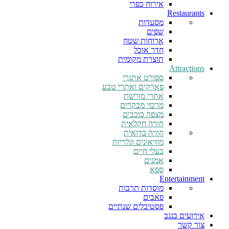
אירוח כפרי
Restaurants
מסעדות
שפים
ארוחות שטח
חדר אוכל
תוצרת מקומית
Attractions
ספורט אתגרי
פארקים ואתרי טבע
אתרי מורשת
מרכזי מבקרים
מצפה כוכבים
חוויה חקלאית
חוויה בדואית
מוזיאונים וגלריות
בעלי חיים
אמנים
ספא
Entertainment
מוסדות תרבות
פאבים
פסטיבלים שנתיים
אירועים בנגב
צור קשר