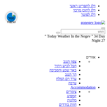
דלג לתפריט ראשי
דלג לתוכן מרכזי
דלג לפוטר
°
Today Weather In the Negev
°
34
Day
Night
27
עקבו
עקבו
אחרינו
אחרינו
ב-
ב-
אזורים
Facebook
Instagram
צפון הנגב
חבל לכיש ויתיר
באר שבע והסביבה
הר הנגב
ערד וים המלח
ערבה
Accommodation
צימרים
קמפינג
מלונות
חוות בודדים