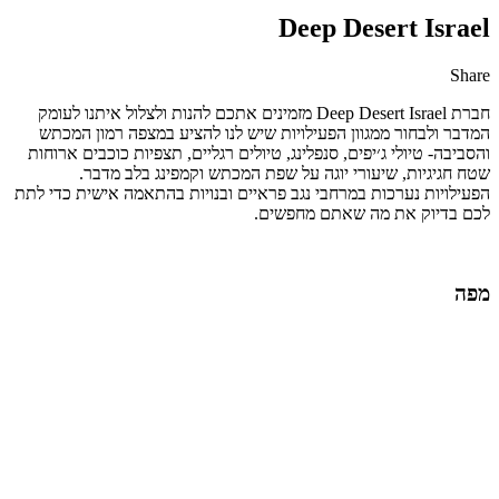
Deep Desert Israel
Share
Share
Share
Share
Share
by
on
on
on
חברת Deep Desert Israel מזמינים אתכם להנות ולצלול איתנו לעומק
Facebook
Google
Twitter
Email
המדבר ולבחור ממגוון הפעילויות שיש לנו להציע במצפה רמון המכתש
Plus
והסביבה- טיולי ג׳יפים, סנפלינג, טיולים רגליים, תצפיות כוכבים ארוחות
שטח חגיגיות, שיעורי יוגה על שפת המכתש וקמפינג בלב מדבר.
הפעילויות נערכות במרחבי נגב פראיים ובנויות בהתאמה אישית כדי לתת
לכם בדיוק את מה שאתם מחפשים.
מפה