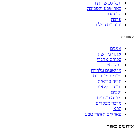
חבל לכיש ויתיר
באר שבע והסביבה
הר הנגב
ערבה
ערד וים המלח
קטגוריות
אמנים
אתרי מורשת
ספורט אתגרי
בעלי חיים
מוזיאונים וגלריות
סיורים מודרכים
חוויה בדואית
חוויה חקלאית
יקבים
מצפה כוכבים
מרכזי מבקרים
ספא
פארקים ואתרי טבע
אירועים באזור