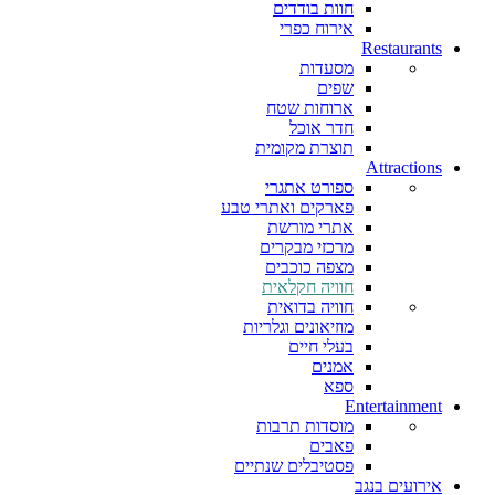
חוות בודדים
אירוח כפרי
Restaurants
מסעדות
שפים
ארוחות שטח
חדר אוכל
תוצרת מקומית
Attractions
ספורט אתגרי
פארקים ואתרי טבע
אתרי מורשת
מרכזי מבקרים
מצפה כוכבים
חוויה חקלאית
חוויה בדואית
מוזיאונים וגלריות
בעלי חיים
אמנים
ספא
Entertainment
מוסדות תרבות
פאבים
פסטיבלים שנתיים
אירועים בנגב