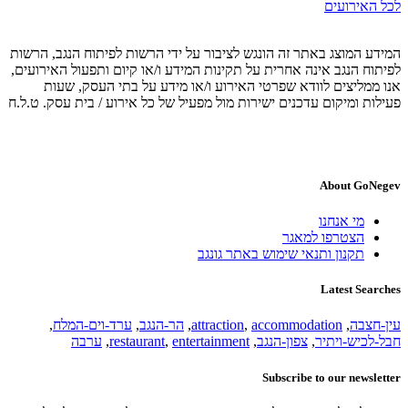
לכל האירועים
המידע המוצג באתר זה הונגש לציבור על ידי הרשות לפיתוח הנגב, הרשות
לפיתוח הנגב אינה אחרית על תקינות המידע ו/או קיום ותפעול האירועים,
אנו ממליצים לוודא שפרטי האירוע ו/או מידע על בתי העסק, שעות
פעילות ומיקום עדכנים ישירות מול מפעיל של כל אירוע / בית עסק. ט.ל.ח
About GoNegev
מי אנחנו
הצטרפו למאגר
תקנון ותנאי שימוש באתר גונגב
Latest Searches
עין-חצבה
,
accommodation
,
attraction
,
הר-הנגב
,
ערד-וים-המלח
,
חבל-לכיש-ויתיר
,
צפון-הנגב
,
entertainment
,
restaurant
,
ערבה
Subscribe to our newsletter