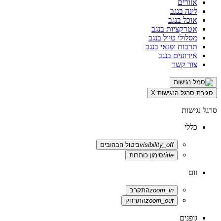
אזורים
לינה בנגב
אוכל בנגב
אטרקציות בנגב
מסלולי טיול בנגב
תרבות ופנאי בנגב
אירועים בנגב
צור קשר
סגירת סרגל הנגישות
X
סרגל נגישות
כללי
visibility_off
ביטול הבהובים
title
סימון כותרות
זום
zoom_in
התקרב
zoom_out
התרחק
גופנים