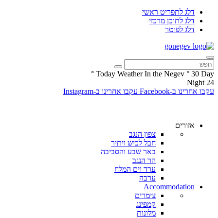
דלג לתפריט ראשי
דלג לתוכן מרכזי
דלג לפוטר
°
Today Weather In the Negev
°
30
Day
Night
24
עקבו אחרינו ב-Facebook
עקבו אחרינו ב-Instagram
אזורים
צפון הנגב
חבל לכיש ויתיר
באר שבע והסביבה
הר הנגב
ערד וים המלח
ערבה
Accommodation
צימרים
קמפינג
מלונות