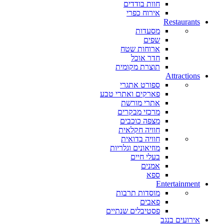
חוות בודדים
אירוח כפרי
Restaurants
מסעדות
שפים
ארוחות שטח
חדר אוכל
תוצרת מקומית
Attractions
ספורט אתגרי
פארקים ואתרי טבע
אתרי מורשת
מרכזי מבקרים
מצפה כוכבים
חוויה חקלאית
חוויה בדואית
מוזיאונים וגלריות
בעלי חיים
אמנים
ספא
Entertainment
מוסדות תרבות
פאבים
פסטיבלים שנתיים
אירועים בנגב