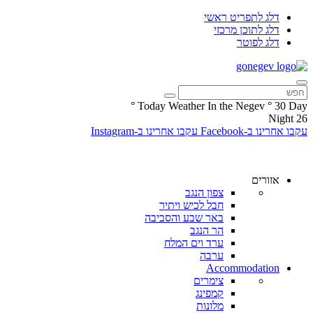
דלג לתפריט ראשי
דלג לתוכן מרכזי
דלג לפוטר
°
Today Weather In the Negev
°
30
Day
Night
26
עקבו אחרינו ב-Facebook
עקבו אחרינו ב-Instagram
אזורים
צפון הנגב
חבל לכיש ויתיר
באר שבע והסביבה
הר הנגב
ערד וים המלח
ערבה
Accommodation
צימרים
קמפינג
מלונות