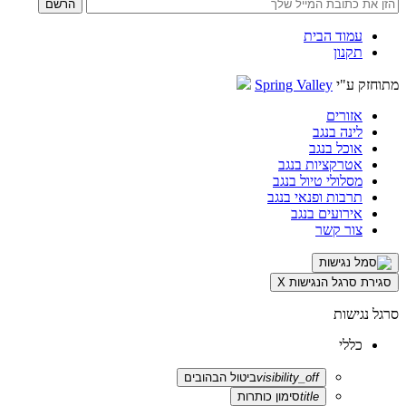
עמוד הבית
תקנון
מתוחזק ע"י
Spring Valley
אזורים
לינה בנגב
אוכל בנגב
אטרקציות בנגב
מסלולי טיול בנגב
תרבות ופנאי בנגב
אירועים בנגב
צור קשר
סגירת סרגל הנגישות
X
סרגל נגישות
כללי
visibility_off
ביטול הבהובים
title
סימון כותרות