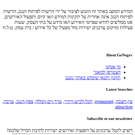
המידע המוצג באתר זה הונגש לציבור על ידי הרשות לפיתוח הנגב, הרשות
לפיתוח הנגב אינה אחרית על תקינות המידע ו/או קיום ותפעול האירועים,
אנו ממליצים לוודא שפרטי האירוע ו/או מידע על בתי העסק, שעות
פעילות ומיקום עדכנים ישירות מול מפעיל של כל אירוע / בית עסק. ט.ל.ח
About GoNegev
מי אנחנו
הצטרפו למאגר
תקנון ותנאי שימוש באתר גונגב
Latest Searches
עין-חצבה
,
restaurant
,
חבל-לכיש-ויתיר
,
ערד-וים-המלח
,
צפון-הנגב
,
ערבה
,
attraction
Subscribe to our newsletter
רוצים לקבל עדכונים על הופעות ואירועים ישירות לתיבת המייל שלכם?