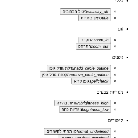
כללי
visibility_off
ביטול הבהובים
title
סימון כותרות
זום
zoom_in
התקרב
zoom_out
התרחק
גופנים
add_circle_outline
הגדלת גודל גופן
remove_circle_outline
הקטנת גודל גופן
spellcheck
גופן קריא
ניגודיות צבעים
brightness_high
ניגודיות בהירה
brightness_low
ניגודיות כהה
קישורים
format_underlined
קו תחתי לקישורים
font_download
סימון קישורים