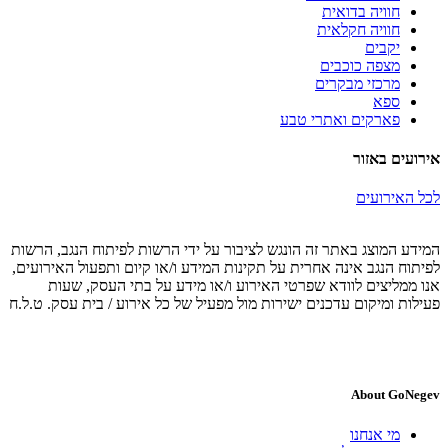
חוויה בדואית
חוויה חקלאית
יקבים
מצפה כוכבים
מרכזי מבקרים
ספא
פארקים ואתרי טבע
אירועים באזור
לכל האירועים
המידע המוצג באתר זה הונגש לציבור על ידי הרשות לפיתוח הנגב, הרשות
לפיתוח הנגב אינה אחרית על תקינות המידע ו/או קיום ותפעול האירועים,
אנו ממליצים לוודא שפרטי האירוע ו/או מידע על בתי העסק, שעות
פעילות ומיקום עדכנים ישירות מול מפעיל של כל אירוע / בית עסק. ט.ל.ח
About GoNegev
מי אנחנו