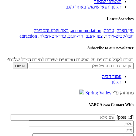
הצטרפו למאגר
תקנון ותנאי שימוש באתר גונגב
Latest Searches
עין-חצבה
,
ערבה
,
accommodation
,
באר-שבע-והסביבה
,
חבל-לכיש-ויתיר
,
צפון-הנגב
,
הר-הנגב
,
ערד-וים-המלח
,
attraction
Subscribe to our newsletter
רוצים לקבל עדכונים על הופעות ואירועים ישירות לתיבת המייל שלכם?
עמוד הבית
תקנון
מתוחזק ע"י
Spring Valley
Contact With ספא VARGA
[post_id]