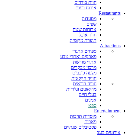
חוות בודדים
אירוח כפרי
Restaurants
מסעדות
שפים
ארוחות שטח
חדר אוכל
תוצרת מקומית
Attractions
ספורט אתגרי
פארקים ואתרי טבע
אתרי מורשת
מרכזי מבקרים
מצפה כוכבים
חוויה חקלאית
חוויה בדואית
מוזיאונים וגלריות
בעלי חיים
אמנים
ספא
Entertainment
מוסדות תרבות
פאבים
פסטיבלים שנתיים
אירועים בנגב