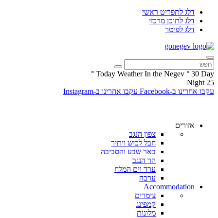
דלג לתפריט ראשי
דלג לתוכן מרכזי
דלג לפוטר
°
Today Weather In the Negev
°
30
Day
Night
25
עקבו אחרינו ב-Facebook
עקבו אחרינו ב-Instagram
אזורים
צפון הנגב
חבל לכיש ויתיר
באר שבע והסביבה
הר הנגב
ערד וים המלח
ערבה
Accommodation
צימרים
קמפינג
מלונות