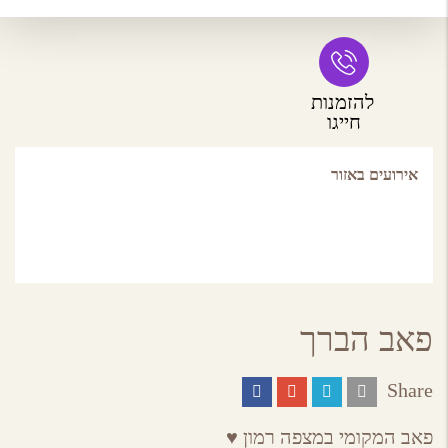
להזמנות
חייגו
אירועים באזור
פאב הברך
Share
Share
Share
Share
Share
on
on
on
by
ebook
Google
Twitter
Email
פאב המקומי במצפה רמון ♥
Plus