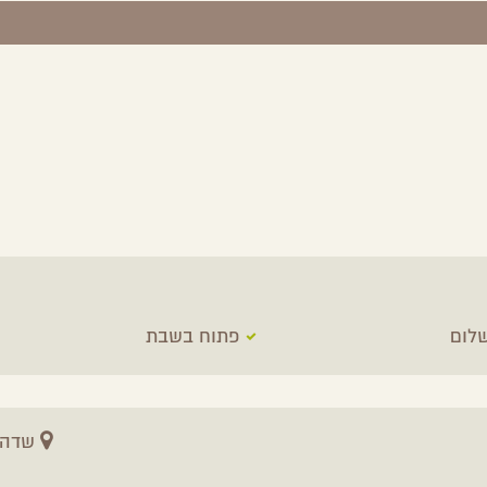
לום
פתוח בשבת
שדה 