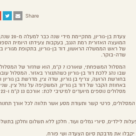
Share
צעדת בן-גוריון, מתקיימת 
המועצה האזורית רמת הנגב, בעקבות צעידתו היומית הספו
של ראש הממשלה הראשון, דוד בן-גוריון, בתקופת מגוריו ב
שדה-בוקר.
המסלול המשפחתי, שאורכו 7 ק"מ, הוא שחזור של ה
שבו נהג ללכת דוד בן-גוריון כשהתגורר באזור. המסלול עובר
בחורשת הרועה, צריף בן גוריון, שדה צין, מדרשת בן גוריון 
באחוזת הקבר של דוד בן גוריון, המשקיפה על נחל צין. שני
מסלולים נוספים מיועדים למיטיבי לכת: אורכם 13 ק"מ ו-22 ק"מ.
המסלולים, פרטי קשר ותעודת מסע אשר תלווה לכל אורך תחנות
עלות לילדים, סיורי גמלים ועוד. חלקן ללא תשלום וחלקן בתשלו
יקבלו את מדבקת סיום הצעדה ושי פורח.