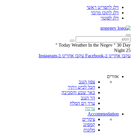
דלג לתפריט ראשי
דלג לתוכן מרכזי
דלג לפוטר
°
Today Weather In the Negev
°
30
Day
Night
25
עקבו אחרינו ב-Facebook
עקבו אחרינו ב-Instagram
אזורים
צפון הנגב
חבל לכיש ויתיר
באר שבע והסביבה
הר הנגב
ערד וים המלח
ערבה
Accommodation
צימרים
קמפינג
מלונות