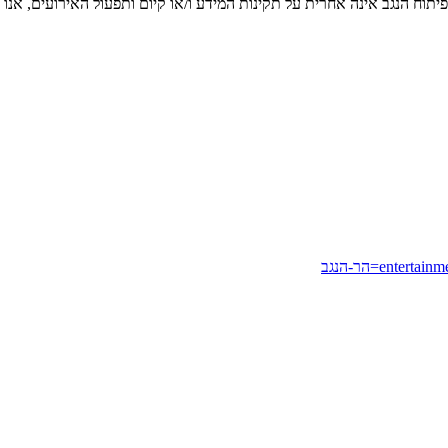
יתוח הנגב אינה אחרית על תקינות המידע ו/או קיום ותפעול האירועים, אנו
entertainm