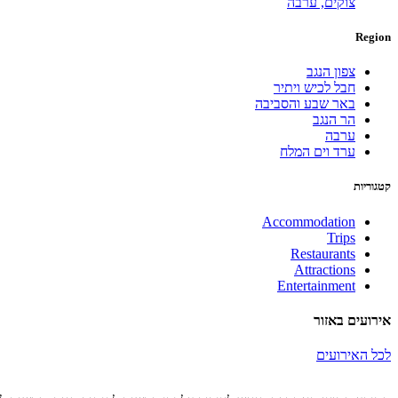
צוקים,
ערבה
Region
צפון הנגב
חבל לכיש ויתיר
באר שבע והסביבה
הר הנגב
ערבה
ערד וים המלח
קטגוריות
Accommodation
Trips
Restaurants
Attractions
Entertainment
אירועים באזור
לכל האירועים