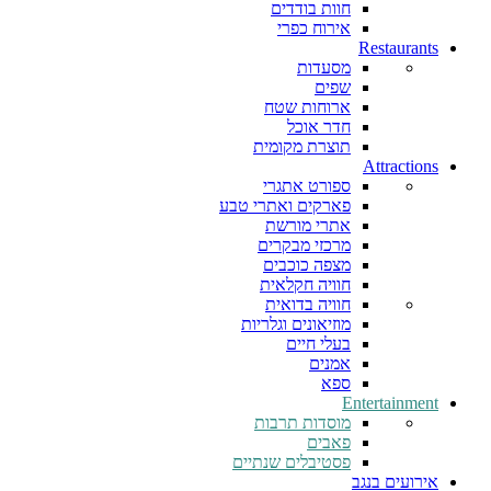
חוות בודדים
אירוח כפרי
Restaurants
מסעדות
שפים
ארוחות שטח
חדר אוכל
תוצרת מקומית
Attractions
ספורט אתגרי
פארקים ואתרי טבע
אתרי מורשת
מרכזי מבקרים
מצפה כוכבים
חוויה חקלאית
חוויה בדואית
מוזיאונים וגלריות
בעלי חיים
אמנים
ספא
Entertainment
מוסדות תרבות
פאבים
פסטיבלים שנתיים
אירועים בנגב