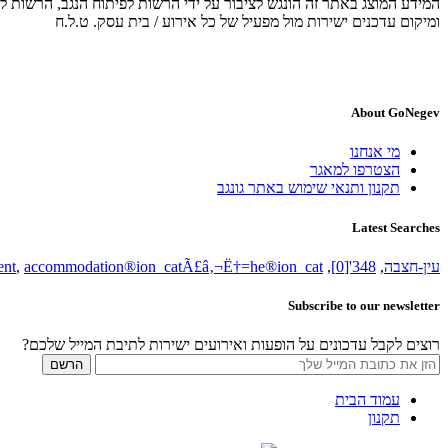
המידע המוצג באתר זה הונגש לציבור על ידי הרשות לפיתוח הנגב, הרשות לפ
ומיקום עדכנים ישירות מול מפעיל של כל אירוע / בית עסק. ט.ל.ח
About GoNegev
מי אנחנו
הצטרפו למאגר
תקנון ותנאי שימוש באתר גונגב
Latest Searches
עין-חצבה
,
348'[0]
,
accommodation®ion_catÃ£â‚¬Ë†=he®ion_cat=הר-הנגב
,
ent
Subscribe to our newsletter
רוצים לקבל עדכונים על הופעות ואירועים ישירות לתיבת המייל שלכם?
עמוד הבית
תקנון