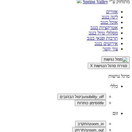
מתוחזק ע"י
Spring Valley
אזורים
לינה בנגב
אוכל בנגב
אטרקציות בנגב
מסלולי טיול בנגב
תרבות ופנאי בנגב
אירועים בנגב
צור קשר
סגירת סרגל הנגישות
X
סרגל נגישות
כללי
visibility_off
ביטול הבהובים
title
סימון כותרות
זום
zoom_in
התקרב
zoom_out
התרחק