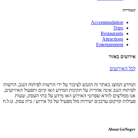
קטגוריות
Accommodation
Trips
Restaurants
Attractions
Entertainment
אירועים באזור
לכל האירועים
המידע המוצג באתר זה הונגש לציבור על ידי הרשות לפיתוח הנגב, הרשות
לפיתוח הנגב אינה אחרית על תקינות המידע ו/או קיום ותפעול האירועים,
אנו ממליצים לוודא שפרטי האירוע ו/או מידע על בתי העסק, שעות
פעילות ומיקום עדכנים ישירות מול מפעיל של כל אירוע / בית עסק. ט.ל.ח
About GoNegev