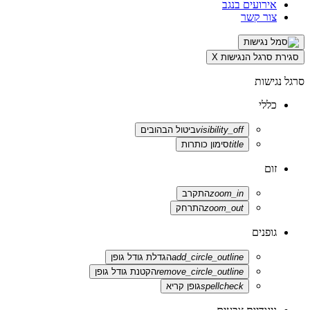
אירועים בנגב
צור קשר
סגירת סרגל הנגישות
X
סרגל נגישות
כללי
visibility_off
ביטול הבהובים
title
סימון כותרות
זום
zoom_in
התקרב
zoom_out
התרחק
גופנים
add_circle_outline
הגדלת גודל גופן
remove_circle_outline
הקטנת גודל גופן
spellcheck
גופן קריא