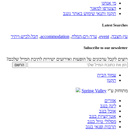
מי אנחנו
הצטרפו למאגר
תקנון ותנאי שימוש באתר גונגב
Latest Searches
עין-חצבה
,
event
,
ערד-וים-המלח
,
accommodation
,
חבל-לכיש-ויתיר
Subscribe to our newsletter
רוצים לקבל עדכונים על הופעות ואירועים ישירות לתיבת המייל שלכם?
עמוד הבית
תקנון
מתוחזק ע"י
Spring Valley
אזורים
לינה בנגב
אוכל בנגב
אטרקציות בנגב
מסלולי טיול בנגב
תרבות ופנאי בנגב