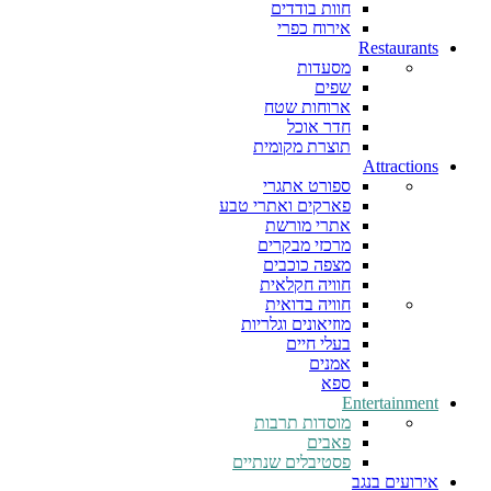
חוות בודדים
אירוח כפרי
Restaurants
מסעדות
שפים
ארוחות שטח
חדר אוכל
תוצרת מקומית
Attractions
ספורט אתגרי
פארקים ואתרי טבע
אתרי מורשת
מרכזי מבקרים
מצפה כוכבים
חוויה חקלאית
חוויה בדואית
מוזיאונים וגלריות
בעלי חיים
אמנים
ספא
Entertainment
מוסדות תרבות
פאבים
פסטיבלים שנתיים
אירועים בנגב