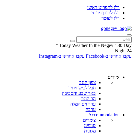
דלג לתפריט ראשי
דלג לתוכן מרכזי
דלג לפוטר
°
Today Weather In the Negev
°
30
Day
Night
24
עקבו אחרינו ב-Facebook
עקבו אחרינו ב-Instagram
אזורים
צפון הנגב
חבל לכיש ויתיר
באר שבע והסביבה
הר הנגב
ערד וים המלח
ערבה
Accommodation
צימרים
קמפינג
מלונות