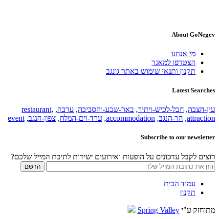
About GoNegev
מי אנחנו
הצטרפו למאגר
תקנון ותנאי שימוש באתר גונגב
Latest Searches
עין-חצבה
,
חבל-לכיש-ויתיר
,
באר-שבע-והסביבה
,
ערבה
,
,
restaurant
attraction
,
הר-הנגב
,
accommodation
,
ערד-וים-המלח
,
צפון-הנגב
,
event
Subscribe to our newsletter
רוצים לקבל עדכונים על הופעות ואירועים ישירות לתיבת המייל שלכם?
עמוד הבית
תקנון
מתוחזק ע"י
Spring Valley