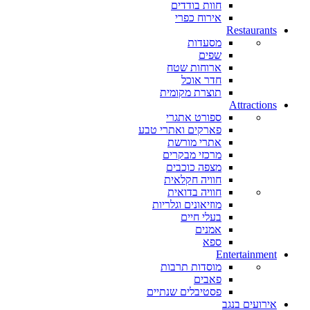
חוות בודדים
אירוח כפרי
Restaurants
מסעדות
שפים
ארוחות שטח
חדר אוכל
תוצרת מקומית
Attractions
ספורט אתגרי
פארקים ואתרי טבע
אתרי מורשת
מרכזי מבקרים
מצפה כוכבים
חוויה חקלאית
חוויה בדואית
מוזיאונים וגלריות
בעלי חיים
אמנים
ספא
Entertainment
מוסדות תרבות
פאבים
פסטיבלים שנתיים
אירועים בנגב