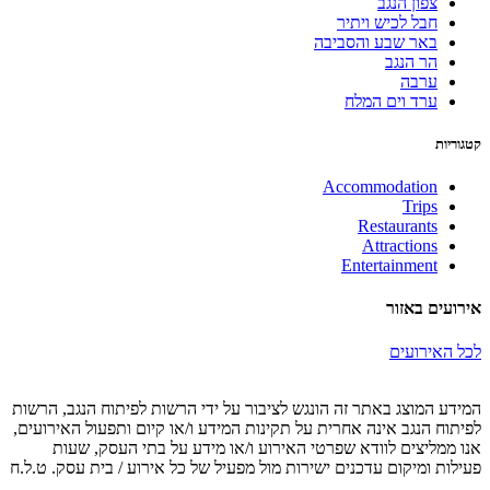
צפון הנגב
חבל לכיש ויתיר
באר שבע והסביבה
הר הנגב
ערבה
ערד וים המלח
קטגוריות
Accommodation
Trips
Restaurants
Attractions
Entertainment
אירועים באזור
לכל האירועים
המידע המוצג באתר זה הונגש לציבור על ידי הרשות לפיתוח הנגב, הרשות
לפיתוח הנגב אינה אחרית על תקינות המידע ו/או קיום ותפעול האירועים,
אנו ממליצים לוודא שפרטי האירוע ו/או מידע על בתי העסק, שעות
פעילות ומיקום עדכנים ישירות מול מפעיל של כל אירוע / בית עסק. ט.ל.ח