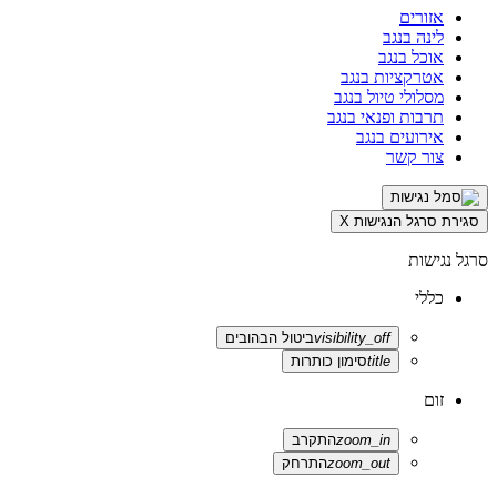
אזורים
לינה בנגב
אוכל בנגב
אטרקציות בנגב
מסלולי טיול בנגב
תרבות ופנאי בנגב
אירועים בנגב
צור קשר
סגירת סרגל הנגישות
X
סרגל נגישות
כללי
visibility_off
ביטול הבהובים
title
סימון כותרות
זום
zoom_in
התקרב
zoom_out
התרחק