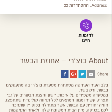
Address:
ההסתדרות 22
להזמנות
חייגו
About בוצ'רי – אחוזת הבשר
Share
Share
Share
Share
Share
on
on
on
by
ebook
Google
Twitter
Email
בלב העיר העתיקה מסתתרת מסעדת בוצ'רי בה מתעסקים
Plus
בבשר, ורק בשר.
במסעדה מקפידים על איכות, יישון והצגת הבשרים על גבי
תפריט עשיר ומגוון המתאים לכל תאווה קולינרית שתחפצו.
חוויה יחודית עם הבשר, אשר מתחילה בכוס יין שתחכה
לכם בכניסה, מיין הבית המשובח שלנו, ולאחר התמקמות