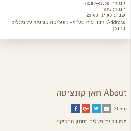
יום ה׳: 17:00–23:00
יום ו׳: סגור
שבת: 17:00–23:00
Address:
דבון צ'רי בע''מ- קונצ'יטה טורטיה על גלגלים
כמהין
About חאן קונציטה
Share
Share
Share
Share
Share
on
on
on
by
ebook
Google
Twitter
Email
מסעדה על גלגלים בסגנון מקסיקני.
Plus