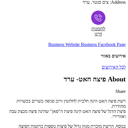
Address:
צים סנטר, ערד
להזמנות
חייגו
Business Website
Business Facebook Page
אירועים באזור
לכל האירועים
About פיצה האט- ערד
Share
Share
Share
Share
Share
by
on
on
on
רשת פיצה האט הינה חלבית לחלוטין ורוב סניפה כשרים בכשרות
Facebook
Google
Twitter
Email
מהודרת.
Plus
פיצת הדגל של פיצה האט הינה פיצת ה"פאן" שהינה פיצה מבצק עבה
ואוורירי.
בנוסף, הרשת מוכרת מגוון גדול של פיצות נוספות כדוגמת הפיצה