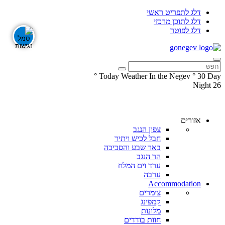
דלג לתפריט ראשי
דלג לתוכן מרכזי
דלג לפוטר
°
Today Weather In the Negev
°
30
Day
Night
26
עקבו
עקבו
אחרינו
אחרינו
ב-
ב-
אזורים
Facebook
Instagram
צפון הנגב
חבל לכיש ויתיר
באר שבע והסביבה
הר הנגב
ערד וים המלח
ערבה
Accommodation
צימרים
קמפינג
מלונות
חוות בודדים