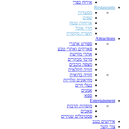
אירוח כפרי
Restaurants
מסעדות
שפים
ארוחות שטח
חדר אוכל
תוצרת מקומית
Attractions
ספורט אתגרי
פארקים ואתרי טבע
אתרי מורשת
מרכזי מבקרים
מצפה כוכבים
חוויה חקלאית
חוויה בדואית
מוזיאונים וגלריות
בעלי חיים
אמנים
ספא
Entertainment
מוסדות תרבות
פאבים
פסטיבלים שנתיים
אירועים בנגב
צור קשר