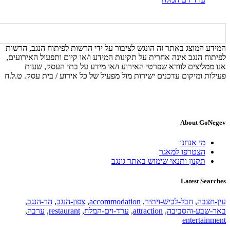
המידע המוצג באתר זה הונגש לציבור על ידי הרשות לפיתוח הנגב, הרשות
לפיתוח הנגב אינה אחרית על תקינות המידע ו/או קיום ותפעול האירועים,
אנו ממליצים לוודא שפרטי האירוע ו/או מידע על בתי העסק, שעות
פעילות ומיקום עדכנים ישירות מול מפעיל של כל אירוע / בית עסק. ט.ל.ח
About GoNegev
מי אנחנו
הצטרפו למאגר
תקנון ותנאי שימוש באתר גונגב
Latest Searches
עין-חצבה
,
חבל-לכיש-ויתיר
,
accommodation
,
צפון-הנגב
,
הר-הנגב
,
באר-שבע-והסביבה
,
attraction
,
ערד-וים-המלח
,
restaurant
,
ערבה
,
entertainment