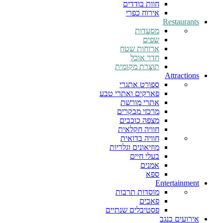
חוות בודדים
אירוח כפרי
Restaurants
מסעדות
שפים
ארוחות שטח
חדר אוכל
תוצרת מקומית
Attractions
ספורט אתגרי
פארקים ואתרי טבע
אתרי מורשת
מרכזי מבקרים
מצפה כוכבים
חוויה חקלאית
חוויה בדואית
מוזיאונים וגלריות
בעלי חיים
אמנים
ספא
Entertainment
מוסדות תרבות
פאבים
פסטיבלים שנתיים
אירועים בנגב