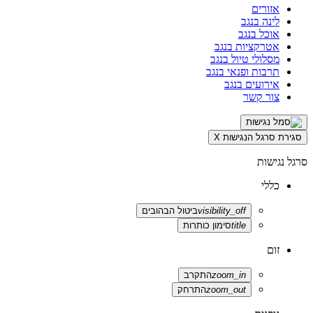
אזורים
לינה בנגב
אוכל בנגב
אטרקציות בנגב
מסלולי טיול בנגב
תרבות ופנאי בנגב
אירועים בנגב
צור קשר
סגירת סרגל הנגישות
X
סרגל נגישות
כללי
visibility_off
ביטול הבהובים
title
סימון כותרות
זום
zoom_in
התקרב
zoom_out
התרחק