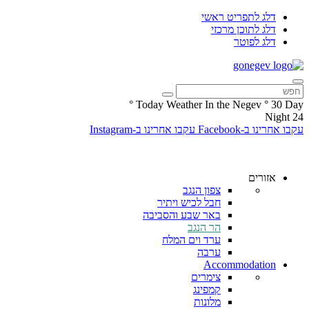
דלג לתפריט ראשי
דלג לתוכן מרכזי
דלג לפוטר
°
Today Weather In the Negev
°
30
Day
Night
24
עקבו אחרינו ב-Facebook
עקבו אחרינו ב-Instagram
אזורים
צפון הנגב
חבל לכיש ויתיר
באר שבע והסביבה
הר הנגב
ערד וים המלח
ערבה
Accommodation
צימרים
קמפינג
מלונות