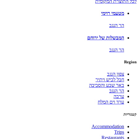
לכל התוצרת המקומית
מטעמי רוימי
הר הנגב
המבשלות של ירוחם
הר הנגב
Region
צפון הנגב
חבל לכיש ויתיר
באר שבע והסביבה
הר הנגב
ערבה
ערד וים המלח
קטגוריות
Accommodation
Trips
Restaurants