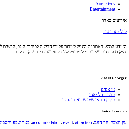
Attractions
Entertainment
אירועים באזור
לכל האירועים
המידע המוצג באתר זה הונגש לציבור על ידי הרשות לפיתוח הנגב, הרשות לפ
ומיקום עדכנים ישירות מול מפעיל של כל אירוע / בית עסק. ט.ל.ח
About GoNegev
מי אנחנו
הצטרפו למאגר
תקנון ותנאי שימוש באתר גונגב
Latest Searches
עין-חצבה
,
הר-הנגב
,
attraction
,
event
,
accommodation
,
באר-שבע-והסביב