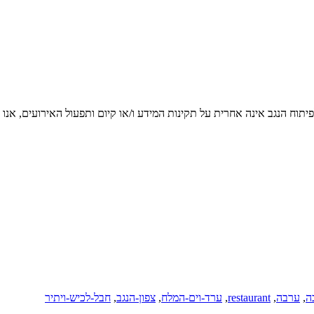
יתוח הנגב אינה אחרית על תקינות המידע ו/או קיום ותפעול האירועים, אנו
ה
,
ערבה
,
restaurant
,
ערד-וים-המלח
,
צפון-הנגב
,
חבל-לכיש-ויתיר