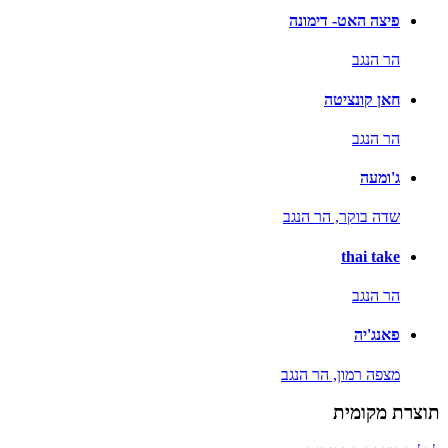
פיצה האט- דימונה
הר הנגב
חאן קונציטה
הר הנגב
ג'ומעה
שדה בוקר,
הר הנגב
thai take
הר הנגב
פאנג'יה
מצפה רמון,
הר הנגב
תוצרת מקומית