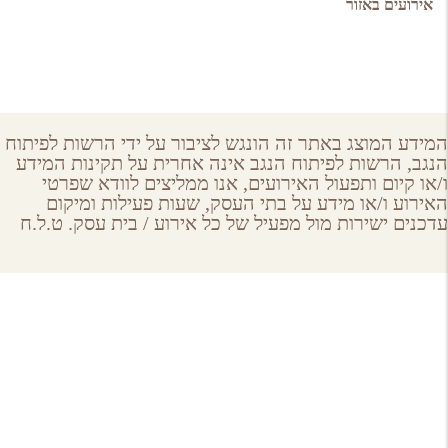
אירועים באזור
המידע המוצג באתר זה הונגש לציבור על ידי הרשות לפיתוח
הנגב, הרשות לפיתוח הנגב אינה אחרית על תקינות המידע
ו/או קיום ותפעול האירועים, אנו ממליצים לוודא שפרטי
האירוע ו/או מידע על בתי העסק, שעות פעילות ומיקום
עדכנים ישירות מול מפעיל של כל אירוע / בית עסק. ט.ל.ח
About GoNegev
מי אנחנו
הצטרפו למאגר
תקנון ותנאי שימוש באתר גונגב