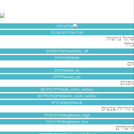
עמוד הבית
תקנון
מתוחזק ע"י
Spring Valley
סגירת סרגל הנגישות
X
סרגל נגישות
כללי
visibility_off
ביטול הבהובים
title
סימון כותרות
זום
zoom_in
התקרב
zoom_out
התרחק
גופנים
add_circle_outline
הגדלת גודל גופן
remove_circle_outline
הקטנת גודל גופן
spellcheck
גופן קריא
ניגודיות צבעים
brightness_high
ניגודיות בהירה
brightness_low
ניגודיות כהה
קישורים