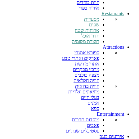
חוות בודדים
אירוח כפרי
Restaurants
מסעדות
שפים
ארוחות שטח
חדר אוכל
תוצרת מקומית
Attractions
ספורט אתגרי
פארקים ואתרי טבע
אתרי מורשת
מרכזי מבקרים
מצפה כוכבים
חוויה חקלאית
חוויה בדואית
מוזיאונים וגלריות
בעלי חיים
אמנים
ספא
Entertainment
מוסדות תרבות
פאבים
פסטיבלים שנתיים
אירועים בנגב