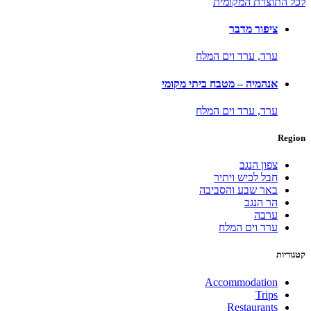
לכל התוצרת המקומית
ציפור מדבר
ערד,
ערד וים המלח
אנהמיה – מטבח ביתי מקומי
ערד,
ערד וים המלח
Region
צפון הנגב
חבל לכיש ויתיר
באר שבע והסביבה
הר הנגב
ערבה
ערד וים המלח
קטגוריות
Accommodation
Trips
Restaurants