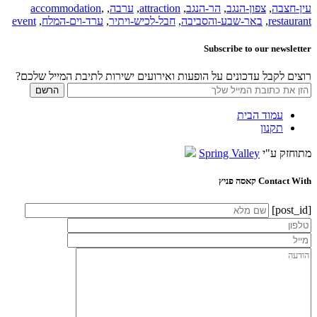
עין-חצבה
,
צפון-הנגב
,
הר-הנגב
,
attraction
,
ערבה
,
,
accommodation
restaurant
,
באר-שבע-והסביבה
,
חבל-לכיש-ויתיר
,
ערד-וים-המלח
,
event
Subscribe to our newsletter
רוצים לקבל עדכונים על הופעות ואירועים ישירות לתיבת המייל שלכם?
עמוד הבית
תקנון
מתוחזק ע"י
Spring Valley
Contact With קאסה פניץ
[post_id]