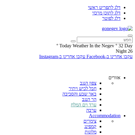
דלג לתפריט ראשי
דלג לתוכן מרכזי
דלג לפוטר
°
Today Weather In the Negev
°
32
Day
Night
26
עקבו אחרינו ב-Facebook
עקבו אחרינו ב-Instagram
אזורים
צפון הנגב
חבל לכיש ויתיר
באר שבע והסביבה
הר הנגב
ערד וים המלח
ערבה
Accommodation
צימרים
קמפינג
מלונות