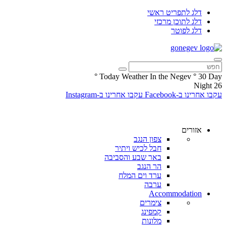
דלג לתפריט ראשי
דלג לתוכן מרכזי
דלג לפוטר
°
Today Weather In the Negev
°
30
Day
Night
26
עקבו אחרינו ב-Facebook
עקבו אחרינו ב-Instagram
אזורים
צפון הנגב
חבל לכיש ויתיר
באר שבע והסביבה
הר הנגב
ערד וים המלח
ערבה
Accommodation
צימרים
קמפינג
מלונות