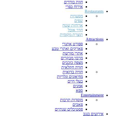
חוות בודדים
אירוח כפרי
Restaurants
מסעדות
שפים
ארוחות שטח
חדר אוכל
תוצרת מקומית
Attractions
ספורט אתגרי
פארקים ואתרי טבע
אתרי מורשת
מרכזי מבקרים
מצפה כוכבים
חוויה חקלאית
חוויה בדואית
מוזיאונים וגלריות
בעלי חיים
אמנים
ספא
Entertainment
מוסדות תרבות
פאבים
פסטיבלים שנתיים
אירועים בנגב