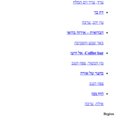
ערד,
ערד וים המלח
דק בר
עין יהב,
ערבה
הבדואית – אירוח בדואי
באר שבע והסביבה
Coffee bar- אל היען
עין הבשור,
צפון הנגב
בחצר של אורה
צפון הנגב
חוף ממן
אילת,
ערבה
Region