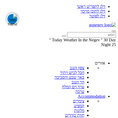
דלג לתפריט ראשי
דלג לתוכן מרכזי
דלג לפוטר
°
Today Weather In the Negev
°
30
Day
Night
25
עקבו
עקבו
אחרינו
אחרינו
ב-
ב-
אזורים
Facebook
Instagram
צפון הנגב
חבל לכיש ויתיר
באר שבע והסביבה
הר הנגב
ערד וים המלח
ערבה
Accommodation
צימרים
קמפינג
מלונות
חוות בודדים