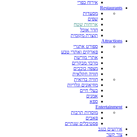
אירוח כפרי
Restaurants
מסעדות
שפים
ארוחות שטח
חדר אוכל
תוצרת מקומית
Attractions
ספורט אתגרי
פארקים ואתרי טבע
אתרי מורשת
מרכזי מבקרים
מצפה כוכבים
חוויה חקלאית
חוויה בדואית
מוזיאונים וגלריות
בעלי חיים
אמנים
ספא
Entertainment
מוסדות תרבות
פאבים
פסטיבלים שנתיים
אירועים בנגב
צור קשר