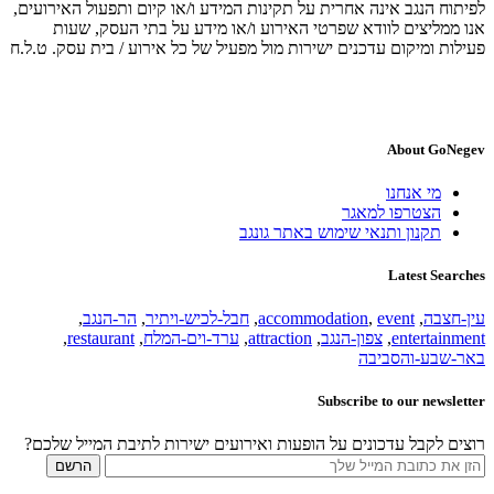
לפיתוח הנגב אינה אחרית על תקינות המידע ו/או קיום ותפעול האירועים,
אנו ממליצים לוודא שפרטי האירוע ו/או מידע על בתי העסק, שעות
פעילות ומיקום עדכנים ישירות מול מפעיל של כל אירוע / בית עסק. ט.ל.ח
About GoNegev
מי אנחנו
הצטרפו למאגר
תקנון ותנאי שימוש באתר גונגב
Latest Searches
עין-חצבה
,
event
,
accommodation
,
חבל-לכיש-ויתיר
,
הר-הנגב
,
entertainment
,
צפון-הנגב
,
attraction
,
ערד-וים-המלח
,
restaurant
,
באר-שבע-והסביבה
Subscribe to our newsletter
רוצים לקבל עדכונים על הופעות ואירועים ישירות לתיבת המייל שלכם?