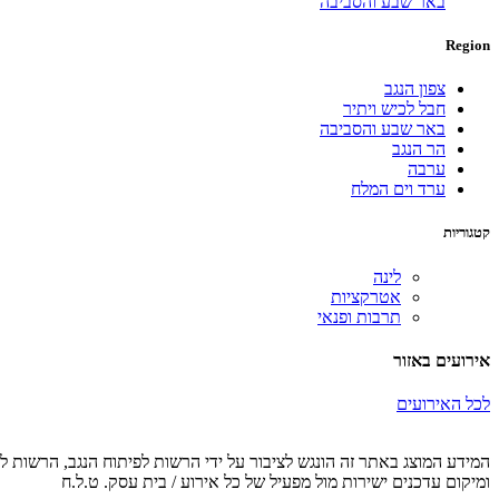
באר שבע והסביבה
Region
צפון הנגב
חבל לכיש ויתיר
באר שבע והסביבה
הר הנגב
ערבה
ערד וים המלח
קטגוריות
לינה
אטרקציות
תרבות ופנאי
אירועים באזור
לכל האירועים
המידע המוצג באתר זה הונגש לציבור על ידי הרשות לפיתוח הנגב, הרשות לפ
ומיקום עדכנים ישירות מול מפעיל של כל אירוע / בית עסק. ט.ל.ח