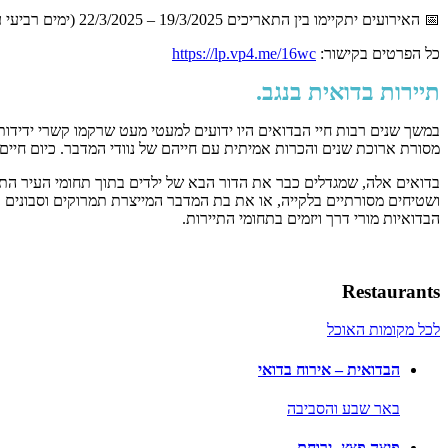
📅 האירועים יתקיימו בין התאריכים 19/3/2025 – 22/3/2025 (ימים רביעי עד שבת) בשעות 16:00 – 22:00.
כל הפרטים בקישור:
https://lp.vp4.me/16wc
תיירות בדואית בנגב.
במשך שנים רבות חיי הבדואים היו ידועים למעטי מעט שרקמו קשרי ידידו
מסורת ארוכת שנים והכרות אמיתית עם חייהם של נוודי המדבר. כיום חיים בנגב כ- 180,000 בדואים שמרביתם כבר עברו לאחת מעיירות 
בדואים אלה, שמגדלים כבר את הדור הבא של ילדים בתוך תחומי העיר התרח
ושטיחים מסורתיים בלקייה, או את בת המדבר המייצרת תמרוקים וסבונים 
הבדואיות מורי דרך ויזמים בתחומי התיירות.
Restaurants
לכל מקומות האוכל
הבדואית – אירוח בדואי
באר שבע והסביבה
פיצה פצץ- ירוחם