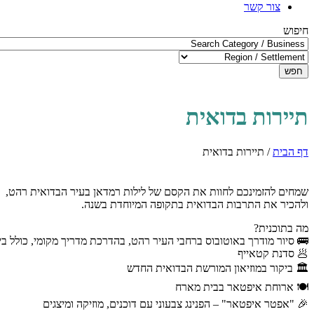
צור קשר
חיפוש
חפש
תיירות בדואית
דף הבית
/
תיירות בדואית
שמחים להזמינכם לחוות את הקסם של לילות רמדאן בעיר הבדואית רהט,
ולהכיר את התרבות הבדואית בתקופה המיוחדת בשנה.
מה בתוכנית?
🚌 סיור מודרך באוטובוס ברחבי העיר רהט, בהדרכת מדריך מקומי, כולל ביק
🥟 סדנת קטאייף
🏛️ ביקור במוזיאון המורשת הבדואית החדש
🍽️ ארוחת איפטאר בבית מארח
🎉 "אפטר איפטאר" – הפנינג צבעוני עם דוכנים, מוזיקה ומיצגים