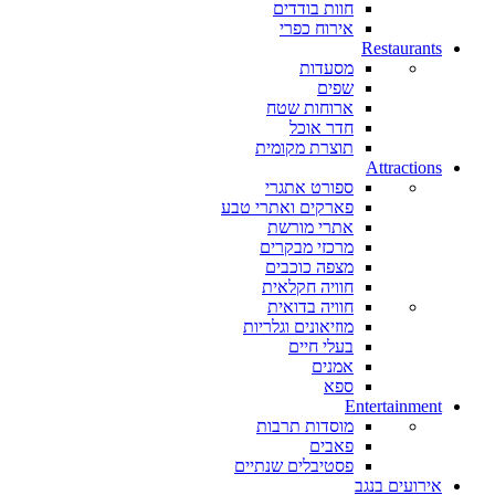
חוות בודדים
אירוח כפרי
Restaurants
מסעדות
שפים
ארוחות שטח
חדר אוכל
תוצרת מקומית
Attractions
ספורט אתגרי
פארקים ואתרי טבע
אתרי מורשת
מרכזי מבקרים
מצפה כוכבים
חוויה חקלאית
חוויה בדואית
מוזיאונים וגלריות
בעלי חיים
אמנים
ספא
Entertainment
מוסדות תרבות
פאבים
פסטיבלים שנתיים
אירועים בנגב