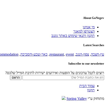
About GoNegev
מי אנחנו
הצטרפו למאגר
תקנון ותנאי שימוש באתר גונגב
Latest Searches
עין-חצבה
,
צפון-הנגב
,
event
,
restaurant
,
באר-שבע-והסביבה
,
commodation
Subscribe to our newsletter
רוצים לקבל עדכונים על הופעות ואירועים ישירות לתיבת המייל שלכם?
עמוד הבית
תקנון
מתוחזק ע"י
Spring Valley