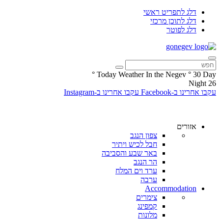
דלג לתפריט ראשי
דלג לתוכן מרכזי
דלג לפוטר
°
Today Weather In the Negev
°
30
Day
Night
26
עקבו אחרינו ב-Facebook
עקבו אחרינו ב-Instagram
אזורים
צפון הנגב
חבל לכיש ויתיר
באר שבע והסביבה
הר הנגב
ערד וים המלח
ערבה
Accommodation
צימרים
קמפינג
מלונות